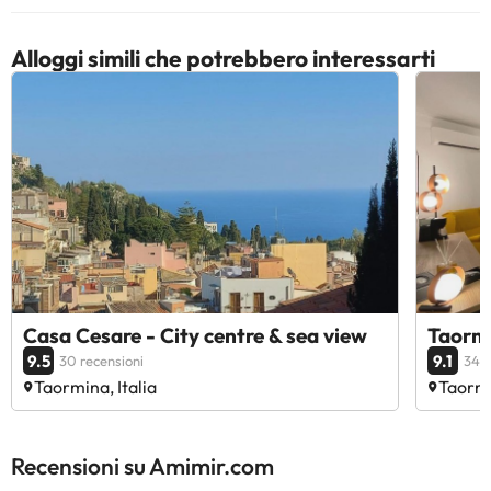
Alloggi simili che potrebbero interessarti
Casa Cesare - City centre & sea view
Taormi
9.5
9.1
30 recensioni
346 
Taormina, Italia
Taormi
Recensioni su Amimir.com