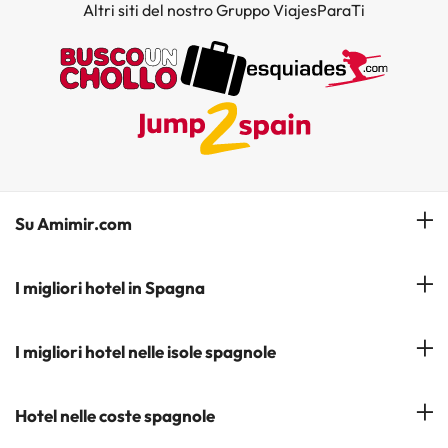
Altri siti del nostro Gruppo ViajesParaTi
Su Amimir.com
Il Nostro Team
I migliori hotel in Spagna
La mia prenotazione
Hotel a Salou
I migliori hotel nelle isole spagnole
Iscrivetevi alla nostra newsletter
Hotel a Benidorm
Opinioni
Hotel a Tenerife
Hotel nelle coste spagnole
Hotel a Cádiz
Hotel a Ibiza