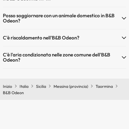
Il B&B Odeon dispone di Wi-Fi.
Posso soggiornare con un animale domestico in B&B
Odeon?
Gli animali non sono ammessi a B&B Odeon.
C'è riscaldamento nell'B&B Odeon?
Sì, l'B&B Odeon dispone di riscaldamento nelle aree comuni
C'è l'aria condizionata nelle zone comune dell'B&B
Odeon?
Sì, B&B Odeon dispone di aria condizionata nelle aree comuni.
Inizio
Italia
Sicilia
Messina (provincia)
Taormina
B&B Odeon