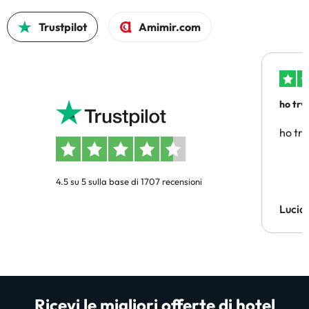
Trustpilot
Amimir.com
ho trv
affidab
ho tro
4.5 su 5 sulla base di 1707 recensioni
Lucia
Ricevi le migliori offerte di hotel