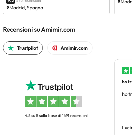
9.2
576 recensioni
Madri
Madrid, Spagna
Recensioni su Amimir.com
Trustpilot
Amimir.com
ho trv
affidab
ho tro
4.5 su 5 sulla base di 1691 recensioni
Lucia