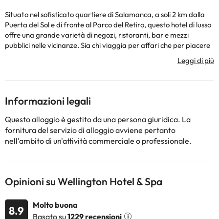
Situato nel sofisticato quartiere di Salamanca, a soli 2 km dalla
Puerta del Sol e di fronte al Parco del Retiro, questo hotel di lusso
offre una grande varietà di negozi, ristoranti, bar e mezzi
pubblici nelle vicinanze. Sia chi viaggia per affari che per piacere
trascorrerà un piacevole soggiorno in questo hotel. I visitatori
possono rilassarsi e distendersi nelle ampie camere. Tutte le
camere presentano un design elegante, mobili confortevoli,
lenzuola bianche e servizi molto moderni, offrendo un'atmosfera
di pace e comfort per coloro che soggiornano a Madrid. L'offerta
Informazioni legali
gastronomica dell'hotel offre deliziosi piatti locali, cucina
d'avanguardia e specialità giapponesi. Dopo una lunga giornata
Questo alloggio è gestito da una persona giuridica. La
di lavoro o di visite turistiche, i viaggiatori possono fare un tuffo in
fornitura del servizio di alloggio avviene pertanto
piscina con idromassaggio o rilassarsi completamente nella spa o
nell'ambito di un'attività commerciale o professionale.
in un club privato che serve una selezione di bevande e tapas. I
viaggiatori d'affari possono usufruire delle sale riunioni disponibili.
Alcuni dei servizi elencati potrebbero essere extra da pagare in
hotel. Puoi controllare le loro tariffe una volta lì. Queste
Opinioni su Wellington Hotel & Spa
informazioni sono soggette a modifiche da parte dell'alloggio.
Molto buona
8.9
Alcuni dei servizi indicati potrebbero essere a pagamento. Puoi
Basato su
1229 recensioni