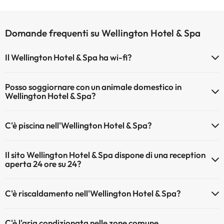
Domande frequenti su Wellington Hotel & Spa
Il Wellington Hotel & Spa ha wi-fi?
Il Wellington Hotel & Spa dispone di Wi-Fi.
Posso soggiornare con un animale domestico in
Wellington Hotel & Spa?
Gli animali domestici sono ammessi al Wellington Hotel & Spa (su
C'è piscina nell'Wellington Hotel & Spa?
richiesta e pagamento diretto in hotel). Verifica le condizioni.
Sì, l'hotel ha una piscina (questo servizio può essere a pagamento).
Il sito Wellington Hotel & Spa dispone di una reception
Qui potete trovare maggiori informazioni sulla piscina e sulle altri
aperta 24 ore su 24?
installazioni.
Sì, l'Wellington Hotel & Spa ha una reception aperta 24 ore su 24
Piscina all'aperto (stagione estiva)
C'è riscaldamento nell'Wellington Hotel & Spa?
Sì, l'Wellington Hotel & Spa dispone di riscaldamento nelle aree
C'è l'aria condizionata nelle zone comune
comuni