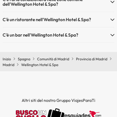
dell'Wellington Hotel & Spa?
Sì, Wellington Hotel & Spa dispone di aria condizionata nelle aree
C'è un ristorante nell'Wellington Hotel & Spa?
comuni.
Sì, Wellington Hotel & Spa ha un ristorante.
C'è un bar nell'Wellington Hotel & Spa?
Sì, Wellington Hotel & Spa ha un bar.
Inizio
Spagna
Comunità di Madrid
Provincia di Madrid
Madrid
Wellington Hotel & Spa
Altri siti del nostro Gruppo ViajesParaTi