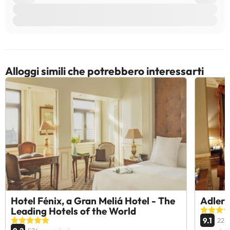
Alloggi simili che potrebbero interessarti
Hotel Fénix, a Gran Meliá Hotel - The
Adler
Leading Hotels of the World
9.1
223 