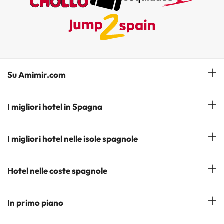
Su Amimir.com
Il Nostro Team
I migliori hotel in Spagna
La mia prenotazione
Hotel a Salou
I migliori hotel nelle isole spagnole
Iscrivetevi alla nostra newsletter
Hotel a Benidorm
Opinioni
Hotel a Tenerife
Hotel nelle coste spagnole
Hotel a Cádiz
Hotel a Ibiza
Hotel a Torremolinos
Costa del Sol
In primo piano
Hotel a Maiorca
Costa Blanca