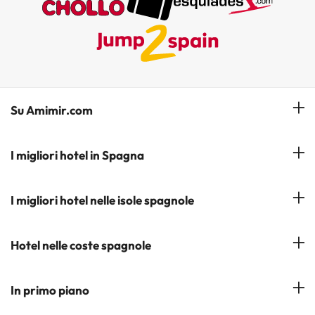
Su Amimir.com
Il Nostro Team
I migliori hotel in Spagna
La mia prenotazione
Hotel a Salou
I migliori hotel nelle isole spagnole
Iscrivetevi alla nostra newsletter
Hotel a Benidorm
Opinioni
Hotel a Tenerife
Hotel nelle coste spagnole
Hotel a Cádiz
Hotel a Ibiza
Hotel a Torremolinos
Costa del Sol
In primo piano
Hotel a Maiorca
Costa Blanca