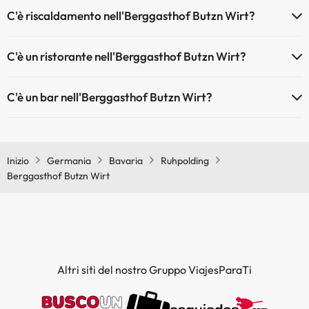
Gli animali non sono ammessi a Berggasthof Butzn Wirt.
C'è riscaldamento nell'Berggasthof Butzn Wirt?
Sì, l'Berggasthof Butzn Wirt dispone di riscaldamento nelle aree
C'è un ristorante nell'Berggasthof Butzn Wirt?
comuni
Sì, Berggasthof Butzn Wirt ha un ristorante.
C'è un bar nell'Berggasthof Butzn Wirt?
Sì, Berggasthof Butzn Wirt ha un bar.
Inizio
Germania
Bavaria
Ruhpolding
Berggasthof Butzn Wirt
Altri siti del nostro Gruppo ViajesParaTi