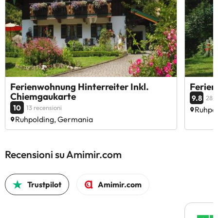
Ferienwohnung Hinterreiter Inkl.
Ferien
Chiemgaukarte
9.8
28 r
10
13 recensioni
Ruhpo
Ruhpolding, Germania
Recensioni su Amimir.com
Trustpilot
Amimir.com