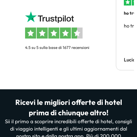
ho trv
affidab
ho tro
4.5 su 5 sulla base di 1677 recensioni
Lucia
Ricevi le migliori offerte di hotel
prima di chiunque altro!
Sii il primo a scoprire incredibili offerte di hotel, consigli
di viaggio intelligenti e gli ultimi aggiornamenti dal
nostro sito e dalla nostra app. Più di 200.000