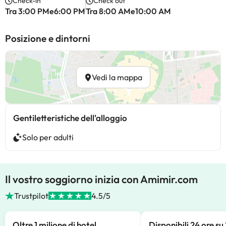
Check-in
Check out
Tra 3:00 PMe6:00 PM
Tra 8:00 AMe10:00 AM
Posizione e dintorni
Vedi la mappa
Gentiletteristiche dell'alloggio
Solo per adulti
Il vostro soggiorno inizia con Amimir.com
Trustpilot
4.5/5
Oltre 1 milione di hotel
Disponibili 24 ore su