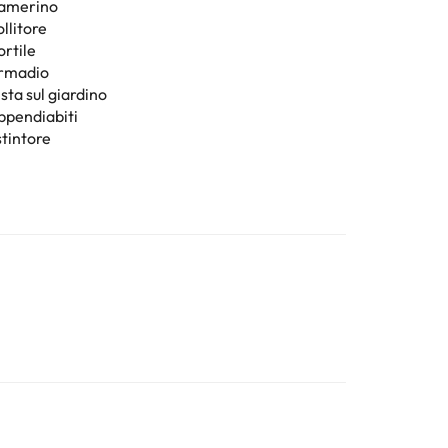
amerino
llitore
ortile
rmadio
sta sul giardino
ppendiabiti
stintore