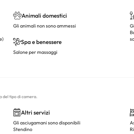
Animali domestici
Gli animali non sono ammessi
G
B
e)
so
Spa e benessere
Salone per massaggi
a del tipo di camera.
Altri servizi
Gli asciugamani sono disponibili
A
Stendino
R