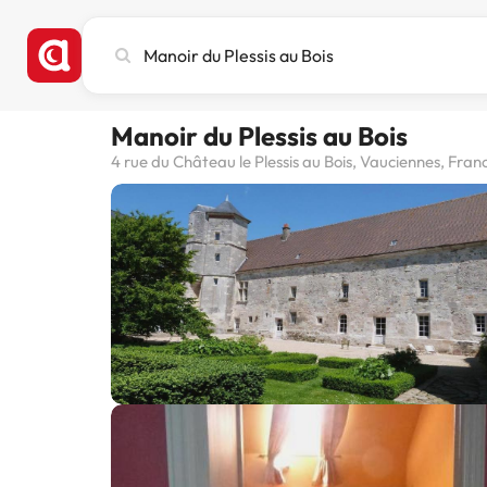
Cerca
città,
hotel
o
Manoir du Plessis au Bois
destinazione
4 rue du Château le Plessis au Bois, Vauciennes, Fran