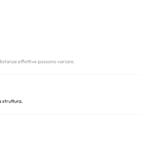
i
i
i
 distanze effettive possono variare.
 struttura.