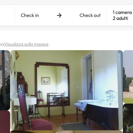
1 camera
Check in
Check out
2 adulti
cia
Visualizza sulla mappa