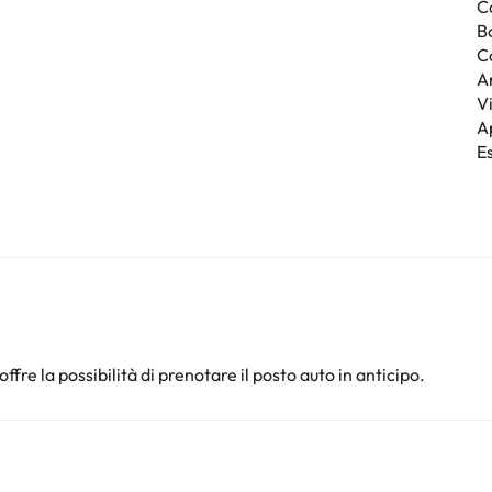
C
Bo
C
A
Vi
A
E
offre la possibilità di prenotare il posto auto in anticipo.