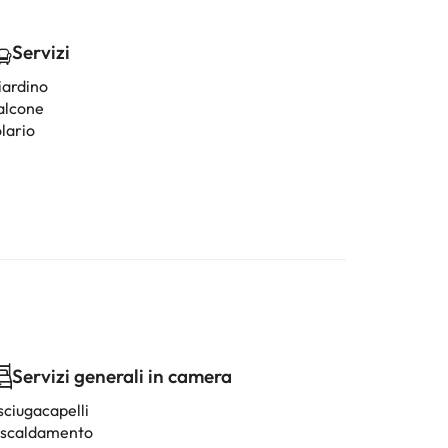
Servizi
iardino
alcone
lario
Servizi generali in camera
sciugacapelli
iscaldamento