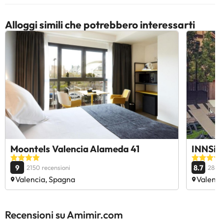
Alloggi simili che potrebbero interessarti
Moontels Valencia Alameda 41
INNSiD
9
8.7
2150 recensioni
2885
Valencia, Spagna
Valenc
Recensioni su Amimir.com