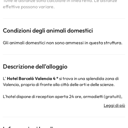
Tutte le distanze sono calcolate in linea retta. Le distanze
effettive possono variare.
Condizioni degli animali domestici
Gli animali domestici non sono ammessi in questa struttura.
Descrizione dell'alloggio
L'
Hotel Barceló Valencia 4 *
si trova in una splendida zona di
Valencia, proprio di fronte alla città delle arti e delle scienze.
L'hotel dispone di reception aperta 24 ore, armadietti (gratuiti),
Wi-Fi gratuito, aria condizionata e riscaldamento, terrazza e
parcheggio interno (a pagamento).
Inoltre, nella stagione estiva potrete anche approfittare del sole
e fare un tuffo nella piscina esterna dell'hotel, situata sul tetto, da