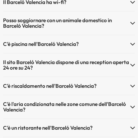
Il Barceló Valencia ha wi-fi?
Il Barceló Valencia dispone di Wi-Fi.
Posso soggiornare con un animale domestico in
Barceló Valencia?
Gli animali non sono ammessi a Barceló Valencia.
C'è piscina nell'Barceló Valencia?
Sì, l'hotel ha una piscina (questo servizio può essere a pagamento).
Il sito Barceló Valencia dispone di una reception aperta
Qui potete trovare maggiori informazioni sulla piscina e sulle altri
24 ore su 24?
installazioni.
Sì, l'Barceló Valencia ha una reception aperta 24 ore su 24
Piscina all'aperto (stagione estiva)
C'è riscaldamento nell'Barceló Valencia?
Sì, l'Barceló Valencia dispone di riscaldamento nelle aree comuni
C'è l'aria condizionata nelle zone comune dell'Barceló
Valencia?
Sì, Barceló Valencia dispone di aria condizionata nelle aree comuni.
C'è un ristorante nell'Barceló Valencia?