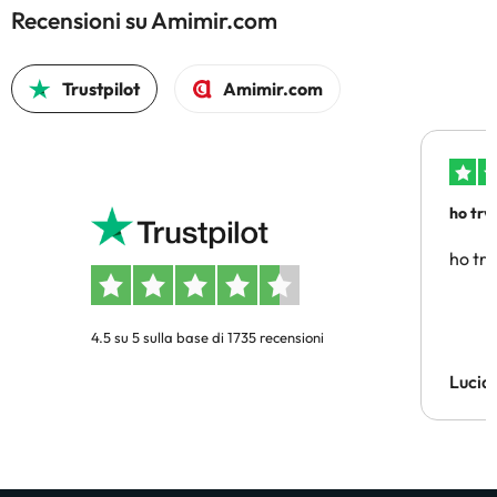
Recensioni su Amimir.com
Trustpilot
Amimir.com
ho trv
affidab
ho tro
4.5 su 5 sulla base di 1735 recensioni
Lucia