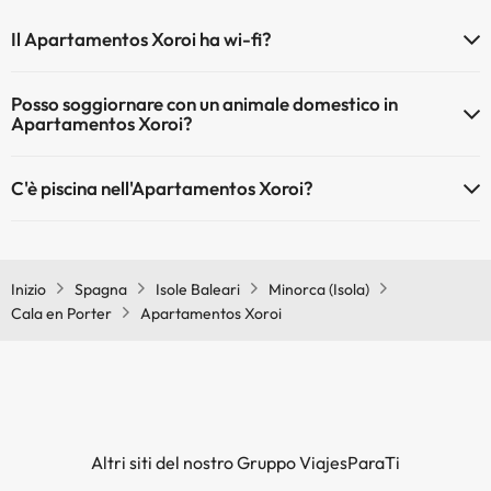
Il Apartamentos Xoroi ha wi-fi?
Il Apartamentos Xoroi dispone di Wi-Fi.
Posso soggiornare con un animale domestico in
Apartamentos Xoroi?
Gli animali non sono ammessi a Apartamentos Xoroi.
C'è piscina nell'Apartamentos Xoroi?
Sì, l'hotel ha una piscina (questo servizio può essere a pagamento).
Qui potete trovare maggiori informazioni sulla piscina e sulle altri
installazioni.
Inizio
Spagna
Isole Baleari
Minorca (Isola)
Cala en Porter
Apartamentos Xoroi
Piscina all'aperto (stagione estiva)
Altri siti del nostro Gruppo ViajesParaTi