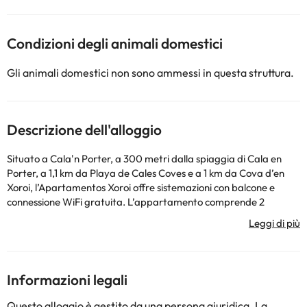
Condizioni degli animali domestici
Gli animali domestici non sono ammessi in questa struttura.
Descrizione dell'alloggio
Situato a Cala'n Porter, a 300 metri dalla spiaggia di Cala en
Porter, a 1,1 km da Playa de Cales Coves e a 1 km da Cova d’en
Xoroi, l’Apartamentos Xoroi offre sistemazioni con balcone e
connessione WiFi gratuita. L’appartamento comprende 2
camere da letto, 1 bagno, lenzuola, asciugamani, TV via cavo a
schermo piatto, zona pranzo, cucina interamente attrezzata e
patio con vista sulla piscina. A vostra disposizione non mancano
una terrazza solarium e una piscina all’aperto e nei dintorni
avrete modo di praticare escursioni a piedi e in bicicletta. La
Informazioni legali
struttura dista 12 km dall’Aeroporto di Minorca, lo scalo più vicino.
La struttura non è disponibile per feste di addio al
Questo alloggio è gestito da una persona giuridica. La