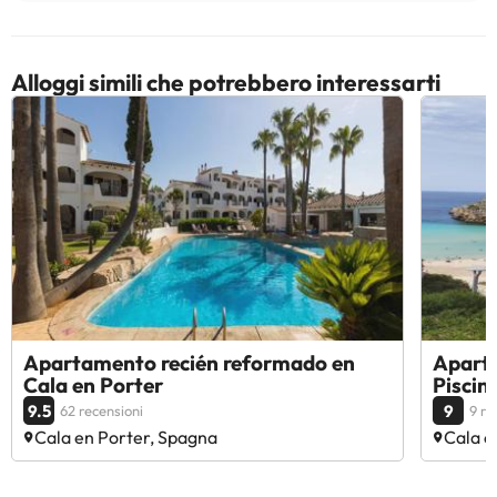
Alloggi simili che potrebbero interessarti
Apartamento recién reformado en
Apart
Cala en Porter
Piscin
9.5
9
62 recensioni
9 re
Cala en Porter, Spagna
Cala e