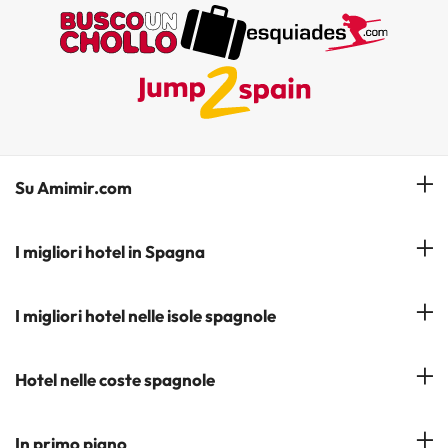
Su Amimir.com
Il Nostro Team
I migliori hotel in Spagna
La mia prenotazione
Hotel a Salou
I migliori hotel nelle isole spagnole
Iscrivetevi alla nostra newsletter
Hotel a Benidorm
Opinioni
Hotel a Tenerife
Hotel nelle coste spagnole
Hotel a Cádiz
Hotel a Ibiza
Hotel a Torremolinos
Costa del Sol
In primo piano