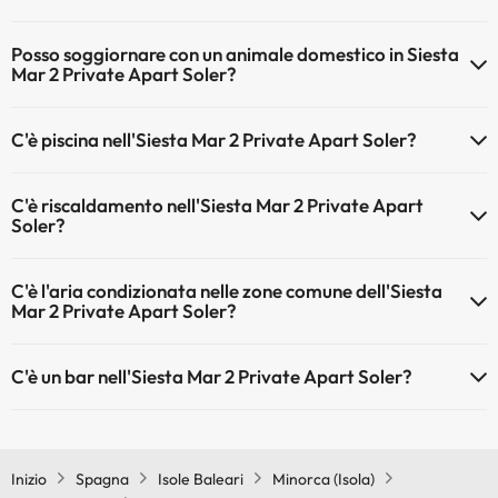
Il Siesta Mar 2 Private Apart Soler dispone di Wi-Fi.
Posso soggiornare con un animale domestico in Siesta
Mar 2 Private Apart Soler?
Gli animali non sono ammessi a Siesta Mar 2 Private Apart Soler.
C'è piscina nell'Siesta Mar 2 Private Apart Soler?
Sì, l'hotel ha una piscina (questo servizio può essere a pagamento).
C'è riscaldamento nell'Siesta Mar 2 Private Apart
Qui potete trovare maggiori informazioni sulla piscina e sulle altri
Soler?
installazioni.
Sì, l'Siesta Mar 2 Private Apart Soler dispone di riscaldamento nelle
Piscina all'aperto (stagione estiva)
C'è l'aria condizionata nelle zone comune dell'Siesta
aree comuni
Mar 2 Private Apart Soler?
Sì, Siesta Mar 2 Private Apart Soler dispone di aria condizionata
C'è un bar nell'Siesta Mar 2 Private Apart Soler?
nelle aree comuni.
Sì, Siesta Mar 2 Private Apart Soler ha un bar.
Inizio
Spagna
Isole Baleari
Minorca (Isola)