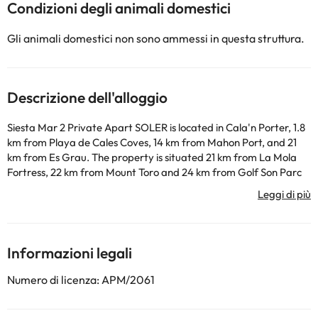
Condizioni degli animali domestici
Gli animali domestici non sono ammessi in questa struttura.
Descrizione dell'alloggio
Siesta Mar 2 Private Apart SOLER is located in Cala'n Porter, 1.8
km from Playa de Cales Coves, 14 km from Mahon Port, and 21
km from Es Grau. The property is situated 21 km from La Mola
Fortress, 22 km from Mount Toro and 24 km from Golf Son Parc
Menorca. Free WiFi is available throughout the property and
Cala en Porter Beach is 400 metres away. The accommodation is
non-smoking. Maó Lighthouse is 18 km from the apartment, while
Fornells Port is 28 km away. The nearest airport is Menorca
Airport, 11 km from Siesta Mar 2 Private Apart SOLER.
Informazioni legali
La struttura non è disponibile per feste di addio al
nubilato/celibato o simili.
Numero di licenza: APM/2061
Alcuni dei servizi indicati potrebbero essere a pagamento. Puoi