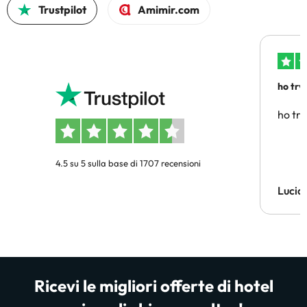
Trustpilot
Amimir.com
ho trv
affidab
ho tro
4.5 su 5 sulla base di 1707 recensioni
Lucia
Ricevi le migliori offerte di hotel