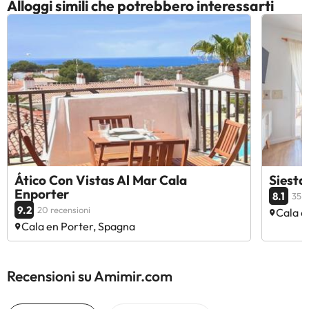
Alloggi simili che potrebbero interessarti
Ático Con Vistas Al Mar Cala
Siesta
Enporter
8.1
35 r
9.2
20 recensioni
Cala e
Cala en Porter, Spagna
Recensioni su Amimir.com