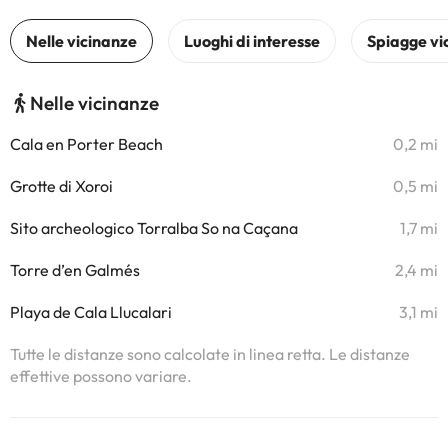
Nelle vicinanze
Cala en Porter Beach
0,2 mi
Grotte di Xoroi
0,5 mi
Sito archeologico Torralba So na Caçana
1,7 mi
Torre d’en Galmés
2,4 mi
Playa de Cala Llucalari
3,1 mi
Tutte le distanze sono calcolate in linea retta. Le distanze
effettive possono variare.