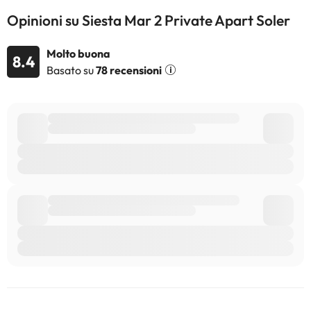
consultare le relative tariffe direttamente presso la struttura.
Opinioni su Siesta Mar 2 Private Apart Soler
Tutte le informazioni presenti in questa pagina sono soggette a
modifiche da parte della struttura. Se hai dubbi, contattaci.
Molto buona
8.4
Basato su
78 recensioni