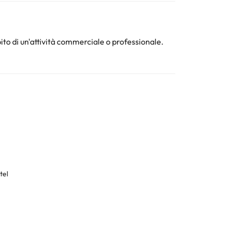
ura. Tutte le informazioni presenti in questa pagina
ito di un'attività commerciale o professionale.