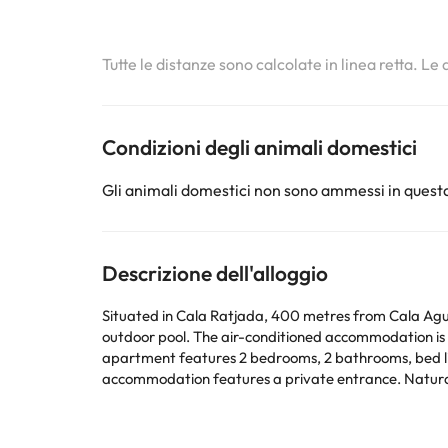
Tutte le distanze sono calcolate in linea retta. Le
Condizioni degli animali domestici
Gli animali domestici non sono ammessi in questa
Descrizione dell'alloggio
Situated in Cala Ratjada, 400 metres from Cala Agul
outdoor pool. The air-conditioned accommodation is 1.3 
apartment features 2 bedrooms, 2 bathrooms, bed line
accommodation features a private entrance. Natural Park S'Albufera de Mallorca is 39 km from the apartment, while Alcudia Old Town is 45 km from the property. The
nearest airport is Palma de Mallorca Airport, 80 km 
La struttura non è disponibile per feste di addio al nubilato/celibato o simili. 
questa informazione nella sezione Richieste Speciali 