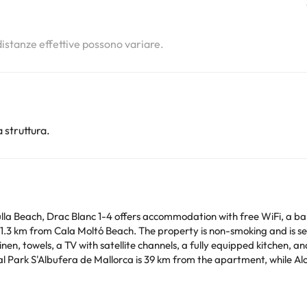
 distanze effettive possono variare.
 struttura.
la Beach, Drac Blanc 1-4 offers accommodation with free WiFi, a ba
km from Cala Moltó Beach. The property is non-smoking and is set 1.7 km 
n, towels, a TV with satellite channels, a fully equipped kitchen, an
from Drac Blanc 1-4.
Siete pregati di comunicare in anticipo a l'orario in cui prevedete di arrivare. Potrete inserire
al momento della prenotazione, o contattare la struttura utilizzando i