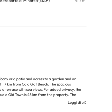
Aeroporto di Minorca (MAH)
41,7 mi
lcony or a patio and access to a garden and an
from Cala Gat Beach. The spacious
d a terrace with sea views. For added privacy, the
 recapiti riportati nella conferma della prenotazione.