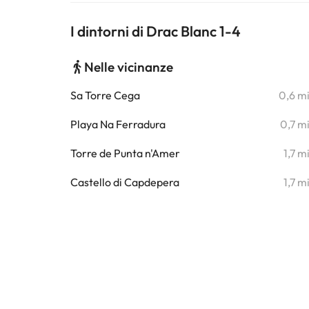
I dintorni di Drac Blanc 1-4
Nelle vicinanze
Sa Torre Cega
0,6 m
Playa Na Ferradura
0,7 m
Torre de Punta n'Amer
1,7 m
Castello di Capdepera
1,7 m