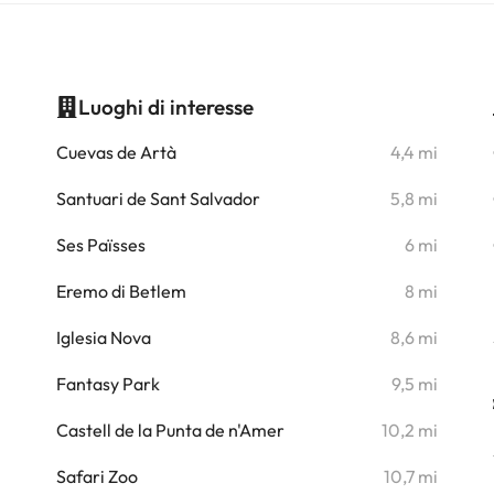
Luoghi di interesse
i
Cuevas de Artà
4,4 mi
i
Santuari de Sant Salvador
5,8 mi
i
Ses Païsses
6 mi
i
Eremo di Betlem
8 mi
Iglesia Nova
8,6 mi
Fantasy Park
9,5 mi
Castell de la Punta de n'Amer
10,2 mi
Safari Zoo
10,7 mi