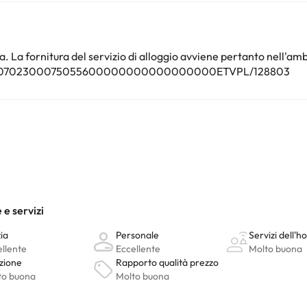
nto. Puoi consultare le relative tariffe direttamente presso la strutt
e hai dubbi, contattaci.
. La fornitura del servizio di alloggio avviene pertanto nell'amb
00000702300075055600000000000000000ETVPL/128803