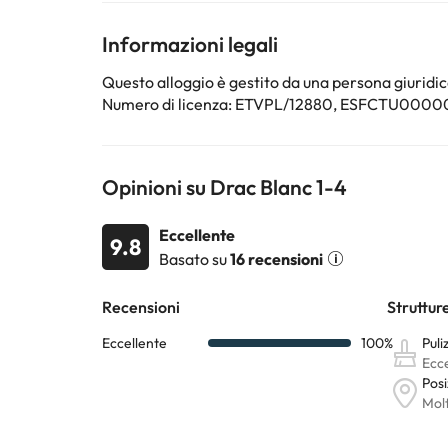
Informazioni legali
Alcuni dei servizi indicati potrebbero essere a pagame
sono soggette a modifiche da parte della struttura. S
Questo alloggio è gestito da una persona giuridica
Numero di licenza: ETVPL/12880, ESFCTU
Opinioni su Drac Blanc 1-4
Eccellente
9.8
Basato su
16 recensioni