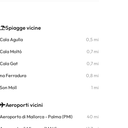
Spiagge vicine
Cala Agulla
0,5 mi
Cala Moltó
0,7 mi
Cala Gat
0,7 mi
na Ferradura
0,8 mi
Son Moll
1 mi
Aeroporti vicini
Aeroporto di Mallorca - Palma (PMI)
40 mi