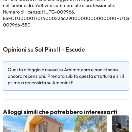
La struttura non è disponibile per feste di addio al
nell'ambito di un'attività commerciale o professionale.
nubilato/celibato o simili. Al check-in gli ospiti devono esibire un
Numero di licenza: HUTG-009966,
documento d'identità con foto e una carta di credito. Siete
ESFCTU00001701400022662900000000000000HUTG-
pregati di notare che le Richieste Speciali sono soggette a
009966-550
disponibilità, e potrebbero comportare l'addebito di un
supplemento.
Opinioni su Sol Pins ll - Escude
Alcuni dei servizi indicati potrebbero essere a pagamento. Puoi
consultare le relative tariffe direttamente presso la struttura.
Tutte le informazioni presenti in questa pagina sono soggette a
modifiche da parte della struttura. Se hai dubbi, contattaci.
Questo alloggio è nuovo su Amimir.com e non ci sono
ancora recensioni. Prenota subito questa struttura e sii il
primo a recensirla su Amimir.it!
Alloggi simili che potrebbero interessarti