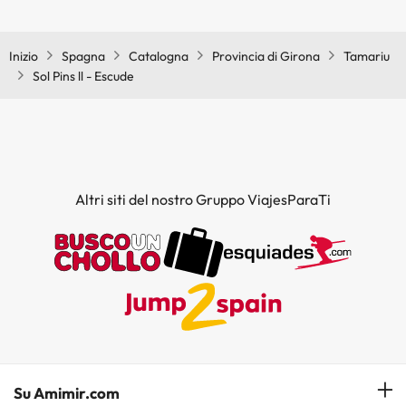
Sì, l'hotel ha una piscina (questo servizio può essere a pagamento).
Qui potete trovare maggiori informazioni sulla piscina e sulle altri
installazioni.
Inizio
Spagna
Catalogna
Provincia di Girona
Tamariu
Sol Pins ll - Escude
Piscina all'aperto (stagione estiva)
Piscina all'aperto (tutta la stagione)
Altri siti del nostro Gruppo ViajesParaTi
Su Amimir.com