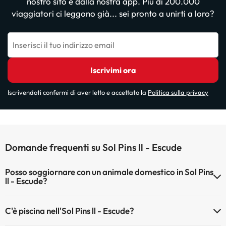
nostro sito e dalla nostra app. Più di 200.000
viaggiatori ci leggono già... sei pronto a unirti a loro?
Inserisci il tuo indirizzo email
Iscrivimi ora
Iscrivendoti confermi di aver letto e accettato la
Politica sulla privacy
Domande frequenti su Sol Pins ll - Escude
Posso soggiornare con un animale domestico in Sol Pins
ll - Escude?
Gli animali non sono ammessi a Sol Pins ll - Escude.
C'è piscina nell'Sol Pins ll - Escude?