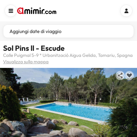
Aggiungi date di viaggio
Sol Pins ll - Escude
Calle Puigmal 5-9 * Urbanització Aigua Gelida, Tamariu, Spagna
Visualizza sulla mappa