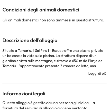
Condizioni degli animali domestici
Gli animali domestici non sono ammessi in questa struttura.
Descrizione dell'alloggio
Situato a Tamariu, il Sol Pins ll - Escude offre una piscina privata,
un balcone e la vista sulla piscina. La struttura dispone di un
giardino e vista sulle montagne, e si trova a 650 m da Platja de
Tamariu. L'appartamento presenta 3 camere da letto, una
cucina con lavastoviglie, una TV a schermo piatto, un'area salotto
e 1 bagno con doccia. A vostra disposizione anche una piscina
coperta. Potrete nuotare nella piscina all'aperto, rilassarvi nel
giardino o praticare escursionismo e pesca. Il Sol Pins ll - Escude
dista 700 m dalla spiaggia di Cala Aigua Dolca e 800 m da
Informazioni legali
Platja d'Aigua Xelida. L'aeroporto più vicino è quello di Girona-
Costa Brava, a 55 km dalla struttura, raggiungibile anche
Questo alloggio è gestito da una persona giuridica. La
tramite un servizio navetta a pagamento.
fornitura del servizio di alloggio avviene pertanto