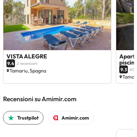
VISTA ALEGRE
Apart
piscin
9.4
2 recensioni
9.3
40 r
Tamariu, Spagna
Tamar
Recensioni su Amimir.com
Trustpilot
Amimir.com