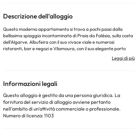
Descrizione dell'alloggio
Questo moderno appartamento si trova a pochi passi dalla
bellissima spiaggia incontaminata di Praia da Falésia, sulla costa
dell'Algarve. Albufeira con il suo vivace viale e numerosi
ristoranti, bar e negozi e Vilamoura, con il suo elegante porto
turistico e il casinò sono a soli 8 km di distanza. Numerosi campi
da golf sono raggiungibili a piedi, l'aeroporto internazionale di
Faro dista circa 30 km.
Alcuni dei servizi
elencati
potrebbero essere pagabili. Puoi
controllare le loro tariffe direttamente sul sito. Queste
Informazioni legali
informazioni sono soggette a modifiche da parte
dell'alloggiamento.
Questo alloggio è gestito da una persona giuridica. La
fornitura del servizio di alloggio avviene pertanto
nell'ambito di un'attività commerciale o professionale.
Alcuni dei servizi indicati potrebbero essere a pagamento. Puoi
Numero di licenza: 1103
consultare le relative tariffe direttamente presso la struttura.
Tutte le informazioni presenti in questa pagina sono soggette a
modifiche da parte della struttura. Se hai dubbi, contattaci.