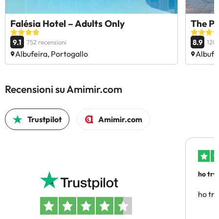
Falésia Hotel – Adults Only
The Pa
9.1
8.9
752 recensioni
1207
Albufeira, Portogallo
Albufe
Recensioni su Amimir.com
Trustpilot
Amimir.com
ho trv
affidab
ho tro