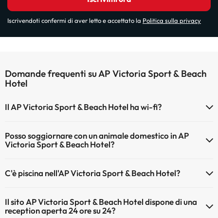
Iscrivendoti confermi di aver letto e accettato la
Politica sulla privacy
Domande frequenti su AP Victoria Sport & Beach
Hotel
Il AP Victoria Sport & Beach Hotel ha wi-fi?
Il AP Victoria Sport & Beach Hotel dispone di Wi-Fi.
Posso soggiornare con un animale domestico in AP
Victoria Sport & Beach Hotel?
Gli animali non sono ammessi a AP Victoria Sport & Beach Hotel.
C'è piscina nell'AP Victoria Sport & Beach Hotel?
Sì, l'hotel ha una piscina (questo servizio può essere a pagamento).
Il sito AP Victoria Sport & Beach Hotel dispone di una
Qui potete trovare maggiori informazioni sulla piscina e sulle altri
reception aperta 24 ore su 24?
installazioni.