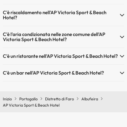
Sì, l'AP Victoria Sport & Beach Hotel ha una reception aperta 24 ore
Piscina all'aperto (stagione estiva)
C'è riscaldamento nell'AP Victoria Sport & Beach
su 24
Piscina all'aperto (tutta la stagione)
Hotel?
Sì, l'AP Victoria Sport & Beach Hotel dispone di riscaldamento nelle
C'è l'aria condizionata nelle zone comune dell'AP
aree comuni
Victoria Sport & Beach Hotel?
Sì, AP Victoria Sport & Beach Hotel dispone di aria condizionata nelle
C'è un ristorante nell'AP Victoria Sport & Beach Hotel?
aree comuni.
Sì, AP Victoria Sport & Beach Hotel ha un ristorante.
C'è un bar nell'AP Victoria Sport & Beach Hotel?
Sì, AP Victoria Sport & Beach Hotel ha un bar.
Inizio
Portogallo
Distretto di Faro
Albufeira
AP Victoria Sport & Beach Hotel