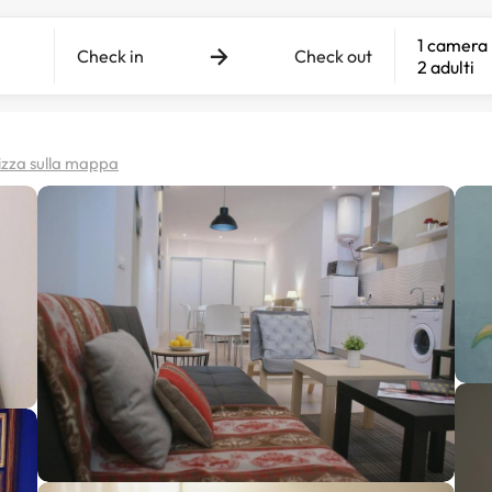
1 camera
Check in
Check out
2 adulti
izza sulla mappa