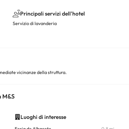
Principali servizi dell'hotel
Servizio di lavanderia
ediate vicinanze della struttura.
on M&S
Luoghi di interesse
i
Feria de Albacete
0,8 mi