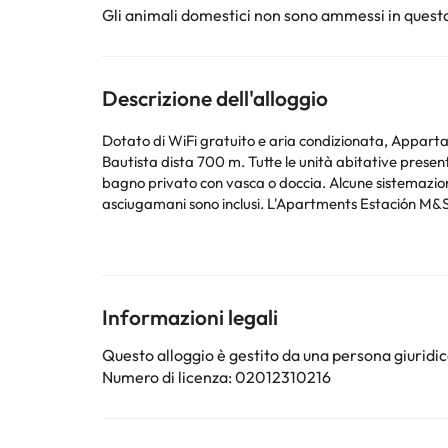
Gli animali domestici non sono ammessi in questa
Descrizione dell'alloggio
Dotato di WiFi gratuito e aria condizionata, Appartam
Bautista dista 700 m. Tutte le unità abitative presentano un'area salotto e zona pranzo, una cucina con forno, frigorifero, piano cottura e macchina da caffè, lenzuola e un
bagno privato con vasca o doccia. Alcune sistemazioni
asciugamani sono inclusi. L'Apartm
Siete pregati di contattare direttamente la struttura per organizzare la consegna delle chiavi. Al
check-in gli ospiti devono esibire un documento d'ident
potrebbero comportare l'addebito di un supplemento. Siete pregati di comunicare in anticipo a l'
sezione Richieste Speciali al momento della prenotazio
Informazioni legali
Alcuni dei servizi indicati potrebbero essere a pagame
Questo alloggio è gestito da una persona giuridica
sono soggette a modifiche da parte della struttura. S
Numero di licenza: 02012310216