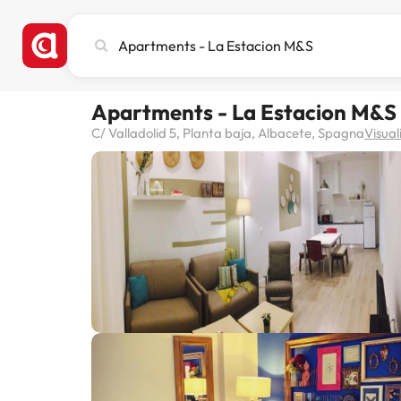
Cerca
città,
hotel
o
Apartments - La Estacion M&S
destinazione
C/ Valladolid 5, Planta baja, Albacete, Spagna
Visual