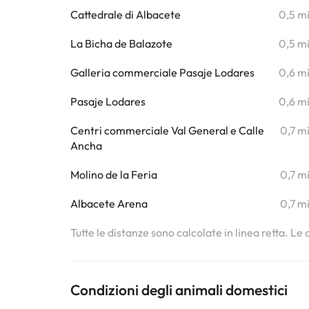
Cattedrale di Albacete
0,5 m
La Bicha de Balazote
0,5 m
Galleria commerciale Pasaje Lodares
0,6 m
Pasaje Lodares
0,6 m
Centri commerciale Val General e Calle
0,7 m
Ancha
Molino de la Feria
0,7 m
Albacete Arena
0,7 m
Tutte le distanze sono calcolate in linea retta. Le
Condizioni degli animali domestici