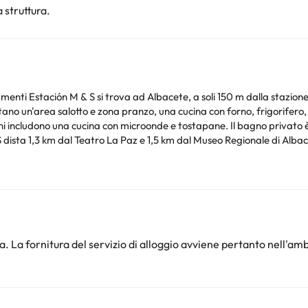
 struttura.
enti Estación M & S si trova ad Albacete, a soli 150 m dalla stazione
 includono una cucina con microonde e tostapane. Il bagno privato è c
ents Estación M&S dista 1,3 km dal Teatro La Paz e 1,5 km dal Museo Regionale di Alba
 momento del check-in dovrete corrispondere l'importo totale del soggiorno.Al
ità con foto e una carta di credito. Siete pregati di notare che le Rich
orario in cui prevedete di arrivare. Potrete inserire questa informazione nella
ne, o contattare la struttura utilizzando i recapiti riportati nella c
nto. Puoi consultare le relative tariffe direttamente presso la strutt
. La fornitura del servizio di alloggio avviene pertanto nell'amb
e hai dubbi, contattaci.