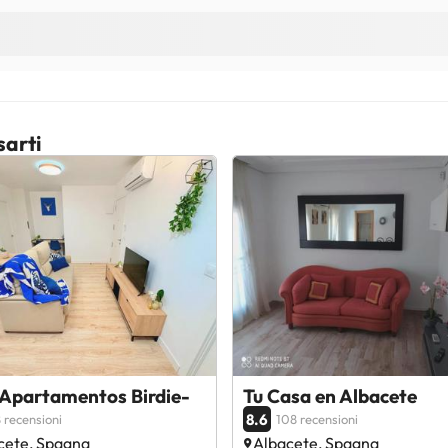
sarti
-Apartamentos Birdie-
Tu Casa en Albacete
8.6
 recensioni
108 recensioni
cete, Spagna
Albacete, Spagna