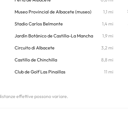
i
Museo Provincial de Albacete (museo)
1,1 mi
i
Stadio Carlos Belmonte
1,4 mi
i
Jardín Botánico de Castilla-La Mancha
1,9 mi
i
Circuito di Albacete
3,2 mi
i
Castillo de Chinchilla
8,8 mi
Club de Golf Las Pinaillas
11 mi
i
i
 distanze effettive possono variare.