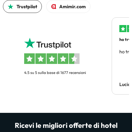
Trustpilot
Amimir.com
ho trv
affidab
ho tro
4.5 su 5 sulla base di 1677 recensioni
Lucia
Ricevi le migliori offerte di hotel