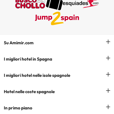
Su Amimir.com
Il Nostro Team
I migliori hotel in Spagna
La mia prenotazione
Hotel a Salou
I migliori hotel nelle isole spagnole
Iscrivetevi alla nostra newsletter
Hotel a Benidorm
Opinioni
Hotel a Tenerife
Hotel nelle coste spagnole
Hotel a Cádiz
Hotel a Ibiza
Hotel a Torremolinos
Costa del Sol
In primo piano
Hotel a Maiorca