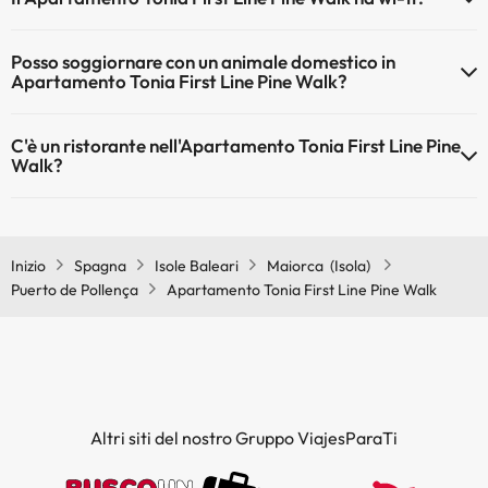
Il Apartamento Tonia First Line Pine Walk dispone di Wi-Fi.
Posso soggiornare con un animale domestico in
Apartamento Tonia First Line Pine Walk?
Gli animali non sono ammessi a Apartamento Tonia First Line Pine
C'è un ristorante nell'Apartamento Tonia First Line Pine
Walk.
Walk?
Sì, Apartamento Tonia First Line Pine Walk ha un ristorante.
Inizio
Spagna
Isole Baleari
Maiorca (Isola)
Puerto de Pollença
Apartamento Tonia First Line Pine Walk
Altri siti del nostro Gruppo ViajesParaTi