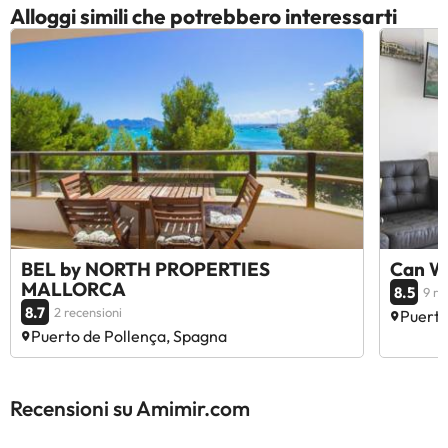
Alloggi simili che potrebbero interessarti
BEL by NORTH PROPERTIES
Can Wa
MALLORCA
8.5
9 re
8.7
2 recensioni
Puerto
Puerto de Pollença, Spagna
Recensioni su Amimir.com