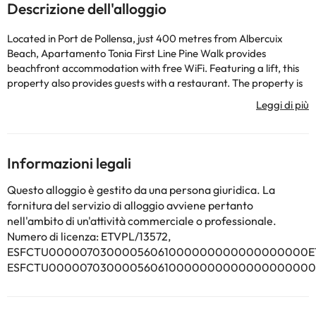
Descrizione dell'alloggio
Located in Port de Pollensa, just 400 metres from Albercuix
Beach, Apartamento Tonia First Line Pine Walk provides
beachfront accommodation with free WiFi. Featuring a lift, this
property also provides guests with a restaurant. The property is
non-smoking and is set 800 metres from Pollenca Beach. The
spacious apartment is equipped with 2 bedrooms, 1 bathroom,
bed linen, towels, a TV, a fully equipped kitchen, and a balcony
with sea views. Alcudia Old Town is 10 km from the apartment,
while Natural Park S'Albufera de Mallorca is 18 km away. The
Informazioni legali
nearest airport is Palma de Mallorca, 68 km from Apartamento
Tonia First Line Pine Walk, and the property offers a paid airport
Questo alloggio è gestito da una persona giuridica. La
shuttle service.
fornitura del servizio di alloggio avviene pertanto
nell'ambito di un'attività commerciale o professionale.
Numero di licenza: ETVPL/13572,
Alcuni dei servizi indicati potrebbero essere a pagamento. Puoi
ESFCTU00000703000056061000000000000000000ETV
consultare le relative tariffe direttamente presso la struttura.
Tutte le informazioni presenti in questa pagina sono soggette a
ESFCTU000007030000560610000000000000000000E
modifiche da parte della struttura. Se hai dubbi, contattaci.