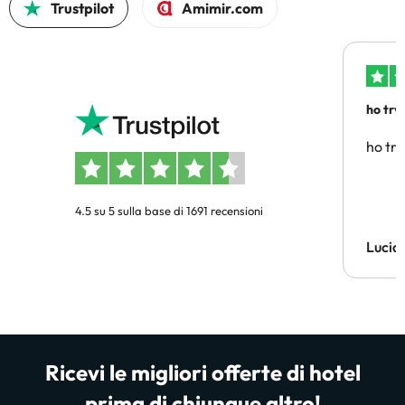
Trustpilot
Amimir.com
ho trv
affidab
ho tro
4.5 su 5 sulla base di 1691 recensioni
Lucia
Ricevi le migliori offerte di hotel
prima di chiunque altro!