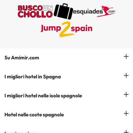
Su Amimir.com
Il Nostro Team
I migliori hotel in Spagna
La mia prenotazione
Hotel a Salou
I migliori hotel nelle isole spagnole
Iscrivetevi alla nostra newsletter
Hotel a Benidorm
Opinioni
Hotel a Tenerife
Hotel nelle coste spagnole
Hotel a Cádiz
Hotel a Ibiza
Hotel a Torremolinos
Costa del Sol