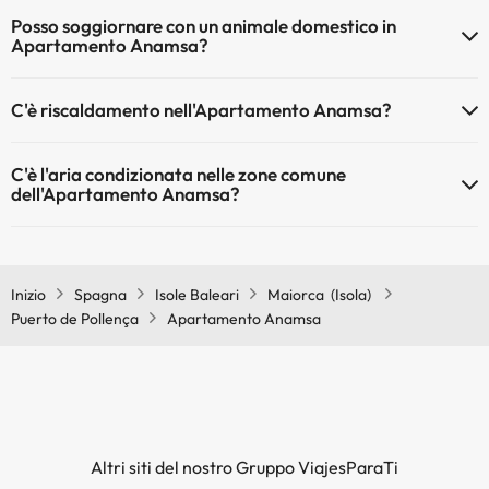
Il Apartamento Anamsa dispone di Wi-Fi.
Posso soggiornare con un animale domestico in
Apartamento Anamsa?
Gli animali non sono ammessi a Apartamento Anamsa.
C'è riscaldamento nell'Apartamento Anamsa?
Sì, l'Apartamento Anamsa dispone di riscaldamento nelle aree
C'è l'aria condizionata nelle zone comune
comuni
dell'Apartamento Anamsa?
Sì, Apartamento Anamsa dispone di aria condizionata nelle aree
comuni.
Inizio
Spagna
Isole Baleari
Maiorca (Isola)
Puerto de Pollença
Apartamento Anamsa
Altri siti del nostro Gruppo ViajesParaTi