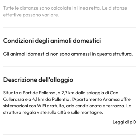
Tutte le distanze sono calcolate in linea retta. Le distanze
effettive possono variare.
Condizioni degli animali domestici
Gli animali domestici non sono ammessi in questa struttura.
Descrizione dell'alloggio
Situato a Port de Pollensa, a 2,7 km dalla spiaggia di Can
Cullerassa e a 4,1 km da Pollentia, l'Apartamento Anamsa offre
sistemazioni con WiFi gratuito, aria condizionata e terrazza. La
struttura regala viste sulla città e sulle montagne.
L'appartamento è dotato di 4 camere da letto, 3 bagni,
biancheria da letto, asciugamani, TV a schermo piatto, zona
pranzo, cucina completamente attrezzata e balcone con vista sul
mare. Nei dintorni potrete praticare il ciclismo. La struttura dista