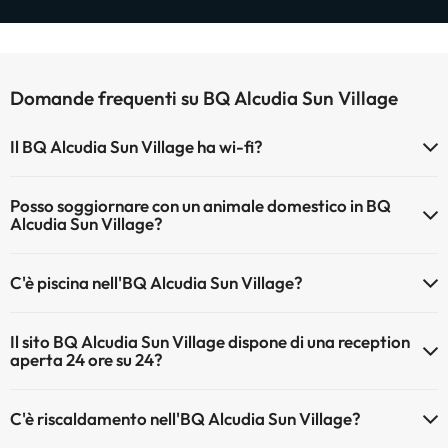
Domande frequenti su BQ Alcudia Sun Village
Il BQ Alcudia Sun Village ha wi-fi?
Il BQ Alcudia Sun Village dispone di Wi-Fi.
Posso soggiornare con un animale domestico in BQ
Alcudia Sun Village?
Gli animali non sono ammessi a BQ Alcudia Sun Village.
C'è piscina nell'BQ Alcudia Sun Village?
Sì, l'hotel ha una piscina (questo servizio può essere a pagamento).
Il sito BQ Alcudia Sun Village dispone di una reception
Qui potete trovare maggiori informazioni sulla piscina e sulle altri
aperta 24 ore su 24?
installazioni.
Sì, l'BQ Alcudia Sun Village ha una reception aperta 24 ore su 24
Piscina all'aperto (stagione estiva)
C'è riscaldamento nell'BQ Alcudia Sun Village?