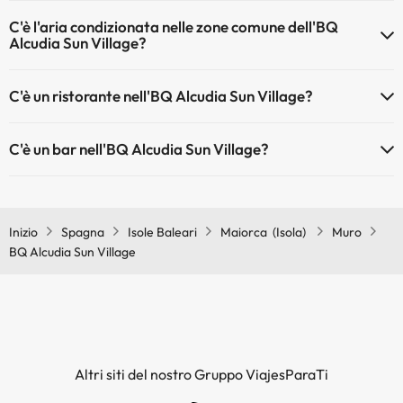
Sì, l'BQ Alcudia Sun Village dispone di riscaldamento nelle aree
C'è l'aria condizionata nelle zone comune dell'BQ
comuni
Alcudia Sun Village?
Sì, BQ Alcudia Sun Village dispone di aria condizionata nelle aree
C'è un ristorante nell'BQ Alcudia Sun Village?
comuni.
Sì, BQ Alcudia Sun Village ha un ristorante.
C'è un bar nell'BQ Alcudia Sun Village?
Sì, BQ Alcudia Sun Village ha un bar.
Inizio
Spagna
Isole Baleari
Maiorca (Isola)
Muro
BQ Alcudia Sun Village
Altri siti del nostro Gruppo ViajesParaTi