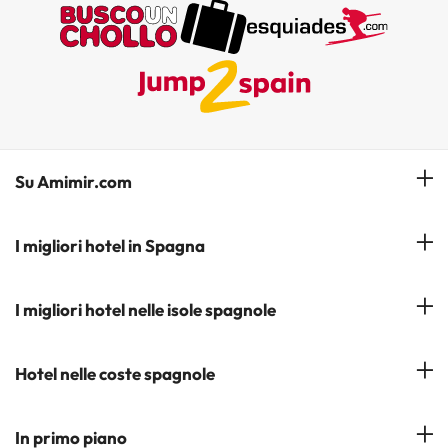
Su Amimir.com
Il Nostro Team
I migliori hotel in Spagna
La mia prenotazione
Hotel a Salou
I migliori hotel nelle isole spagnole
Iscrivetevi alla nostra newsletter
Hotel a Benidorm
Opinioni
Hotel a Tenerife
Hotel nelle coste spagnole
Hotel a Cádiz
Hotel a Ibiza
Hotel a Torremolinos
Costa del Sol
In primo piano
Hotel a Maiorca