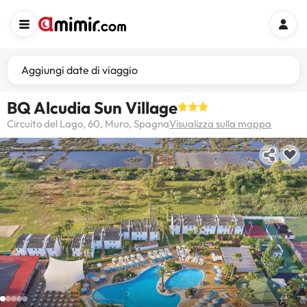
Aggiungi date di viaggio
BQ Alcudia Sun Village
Circuito del Lago, 60, Muro, Spagna
Visualizza sulla mappa