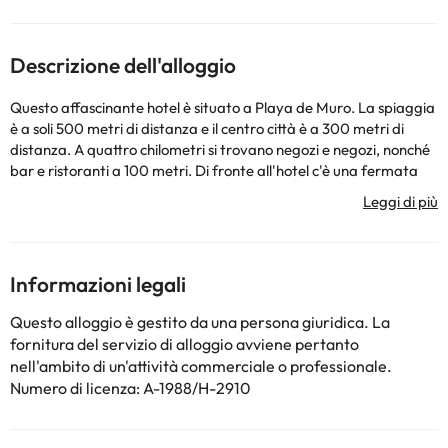
Descrizione dell'alloggio
Questo affascinante hotel è situato a Playa de Muro. La spiaggia
è a soli 500 metri di distanza e il centro città è a 300 metri di
distanza. A quattro chilometri si trovano negozi e negozi, nonché
bar e ristoranti a 100 metri. Di fronte all'hotel c'è una fermata
dell'autobus dove è possibile utilizzare i mezzi pubblici (servizio di
autobus) per raggiungere il porto di Alcudia, a cinque chilometri
di distanza. Questo hotel climatizzato ha un edificio principale a
un piano con un totale di 203 appartamenti. Queste strutture
alberghiere dispongono di una reception aperta 24 ore su 24, che
Informazioni legali
offre un servizio di cambio valuta e una caffetteria. All'interno di
questi servizi è inoltre possibile trovare un bar, un ristorante, un
Questo alloggio è gestito da una persona giuridica. La
parco giochi per bambini e un servizio di noleggio biciclette. Le
fornitura del servizio di alloggio avviene pertanto
moderne camere sono dotate di bagno, telefono con linea
nell'ambito di un'attività commerciale o professionale.
diretta, TV via satellite o via cavo, angolo cottura, frigorifero,
Numero di licenza: A-1988/H-2910
aria condizionata e riscaldamento centralizzato, cassetta di
sicurezza a pagamento, soggiorno e balcone o terrazza. L'hotel
dispone di una grande piscina e un'altra per bambini, bar a bordo