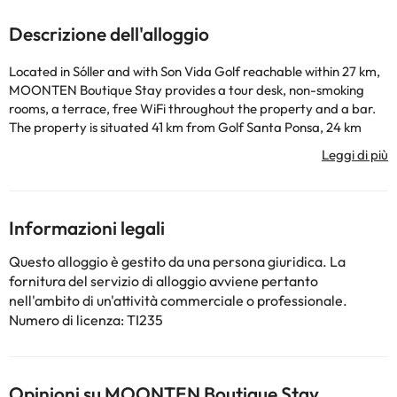
Descrizione dell'alloggio
Located in Sóller and with Son Vida Golf reachable within 27 km,
MOONTEN Boutique Stay provides a tour desk, non-smoking
rooms, a terrace, free WiFi throughout the property and a bar.
The property is situated 41 km from Golf Santa Ponsa, 24 km
from Palma Intermodal Station and 25 km from Passeig del Born
Avenue. The rooms are equipped with a balcony. At the hotel
every room is equipped with air conditioning, a seating area, a
flat-screen TV with satellite channels, a safety deposit box and a
private bathroom with a bidet, free toiletries and a hairdryer. All
Informazioni legali
units will provide guests with a minibar. Breakfast is available,
and includes continental, vegetarian and vegan options. The
Questo alloggio è gestito da una persona giuridica. La
area is popular for hiking, and bike hire is available at MOONTEN
fornitura del servizio di alloggio avviene pertanto
Boutique Stay. Pueblo Español Mallorca is 26 km from the
nell'ambito di un'attività commerciale o professionale.
accommodation, while Plaza Mayor is 26 km from the property.
Numero di licenza: TI235
Palma de Mallorca Airport is 35 km away, and the property
offers a paid airport shuttle service.
La struttura non è disponibile per feste di addio al
nubilato/celibato o simili.
Opinioni su MOONTEN Boutique Stay