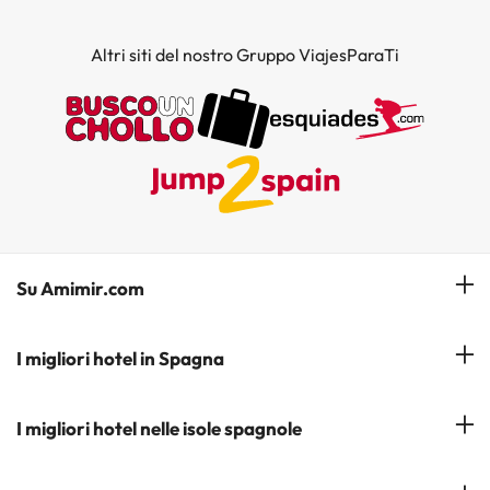
Altri siti del nostro Gruppo ViajesParaTi
Su Amimir.com
Il Nostro Team
I migliori hotel in Spagna
La mia prenotazione
Hotel a Salou
I migliori hotel nelle isole spagnole
Iscrivetevi alla nostra newsletter
Hotel a Benidorm
Opinioni
Hotel a Tenerife