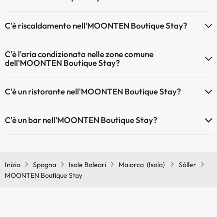
Gli animali non sono ammessi a MOONTEN Boutique Stay.
C'è riscaldamento nell'MOONTEN Boutique Stay?
Sì, l'MOONTEN Boutique Stay dispone di riscaldamento nelle aree
C'è l'aria condizionata nelle zone comune
comuni
dell'MOONTEN Boutique Stay?
Sì, MOONTEN Boutique Stay dispone di aria condizionata nelle aree
C'è un ristorante nell'MOONTEN Boutique Stay?
comuni.
Sì, MOONTEN Boutique Stay ha un ristorante.
C'è un bar nell'MOONTEN Boutique Stay?
Sì, MOONTEN Boutique Stay ha un bar.
Inizio
Spagna
Isole Baleari
Maiorca (Isola)
Sóller
MOONTEN Boutique Stay