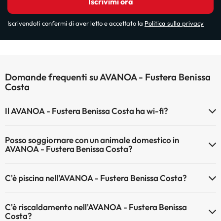
Iscrivimi ora
Iscrivendoti confermi di aver letto e accettato la
Politica sulla privacy
Domande frequenti su AVANOA - Fustera Benissa
Costa
Il AVANOA - Fustera Benissa Costa ha wi-fi?
Il AVANOA - Fustera Benissa Costa dispone di Wi-Fi.
Posso soggiornare con un animale domestico in
AVANOA - Fustera Benissa Costa?
Gli animali non sono ammessi a AVANOA - Fustera Benissa Costa.
C'è piscina nell'AVANOA - Fustera Benissa Costa?
Sì, l'hotel ha una piscina (questo servizio può essere a pagamento).
C'è riscaldamento nell'AVANOA - Fustera Benissa
Qui potete trovare maggiori informazioni sulla piscina e sulle altri
Costa?
installazioni.