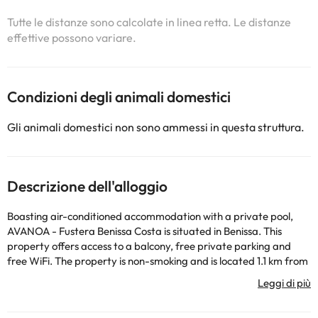
Tutte le distanze sono calcolate in linea retta. Le distanze
effettive possono variare.
Condizioni degli animali domestici
Gli animali domestici non sono ammessi in questa struttura.
Descrizione dell'alloggio
Boasting air-conditioned accommodation with a private pool,
AVANOA - Fustera Benissa Costa is situated in Benissa. This
property offers access to a balcony, free private parking and
free WiFi. The property is non-smoking and is located 1.1 km from
La Fustera Beach. The spacious villa features 4 bedrooms, 4
bathrooms, bed linen, towels, a TV, a fully equipped kitchen, and
a terrace with pool views. The property offers garden views.