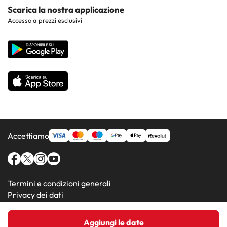
Costa Dorada
Contattaci
Scarica la nostra applicazione
Hotel nelle regioni più popolari
Accesso a prezzi esclusivi
Costa de la Luz
Sito corporate
Hotel in Paesi popolari
Tutti gli hotel
Accettiamo
Termini e condizioni generali
Privacy dei dati
Informativa sui cookie
Aggiungi le date