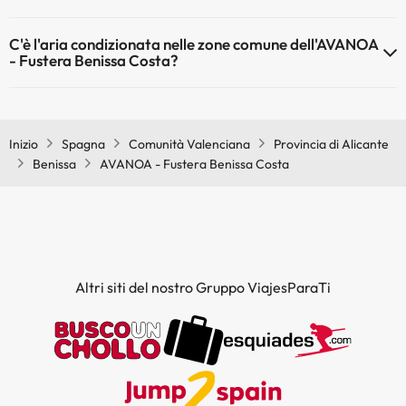
Sì, l'AVANOA - Fustera Benissa Costa dispone di riscaldamento nelle
Piscina all'aperto (stagione estiva)
C'è l'aria condizionata nelle zone comune dell'AVANOA
aree comuni
- Fustera Benissa Costa?
Sì, AVANOA - Fustera Benissa Costa dispone di aria condizionata
nelle aree comuni.
Inizio
Spagna
Comunità Valenciana
Provincia di Alicante
Benissa
AVANOA - Fustera Benissa Costa
Altri siti del nostro Gruppo ViajesParaTi