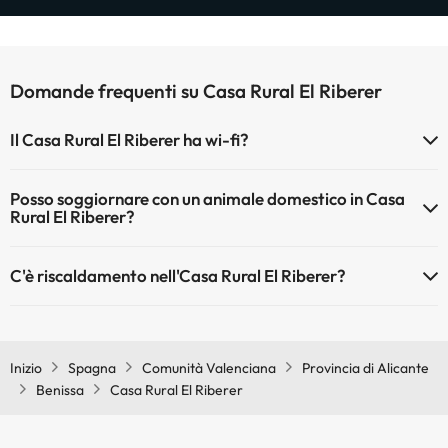
Domande frequenti su Casa Rural El Riberer
Il Casa Rural El Riberer ha wi-fi?
Il Casa Rural El Riberer dispone di Wi-Fi.
Posso soggiornare con un animale domestico in Casa
Rural El Riberer?
Gli animali non sono ammessi a Casa Rural El Riberer.
C'è riscaldamento nell'Casa Rural El Riberer?
Sì, l'Casa Rural El Riberer dispone di riscaldamento nelle aree
comuni
Inizio
Spagna
Comunità Valenciana
Provincia di Alicante
Benissa
Casa Rural El Riberer