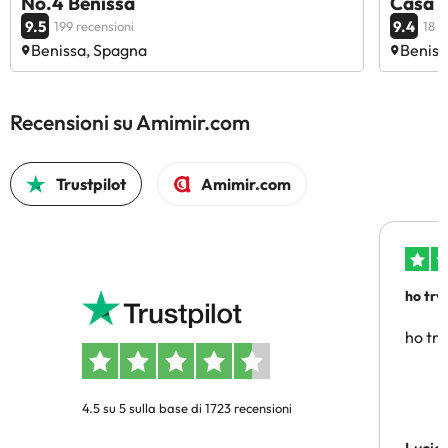
No.4 Benissa
Casa S
9.5
9.4
199 recensioni
18 r
Benissa, Spagna
Beniss
Recensioni su Amimir.com
Trustpilot
Amimir.com
ho trv
affidab
ho tro
4.5 su 5 sulla base di 1723 recensioni