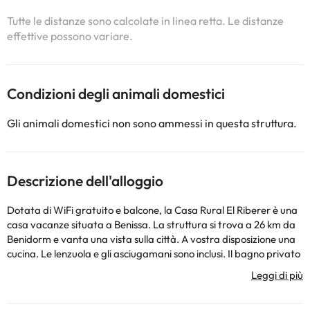
Tutte le distanze sono calcolate in linea retta. Le distanze
effettive possono variare.
Condizioni degli animali domestici
Gli animali domestici non sono ammessi in questa struttura.
Descrizione dell'alloggio
Dotata di WiFi gratuito e balcone, la Casa Rural El Riberer è una
casa vacanze situata a Benissa. La struttura si trova a 26 km da
Benidorm e vanta una vista sulla città. A vostra disposizione una
cucina. Le lenzuola e gli asciugamani sono inclusi. Il bagno privato
è completo di vasca. Nei dintorni avrete modo di praticare varie
attività quali snorkeling, windsurf e immersioni. La Casa Rural El
Riberer dista 35 km da Gandía e 8 km da Calpe. 71 km