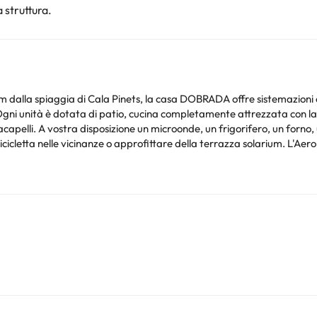
 struttura.
km dalla spiaggia di Cala Pinets, la casa DOBRADA offre sistemazioni
elli. A vostra disposizione un microonde, un frigorifero, un forno, un boll
approfittare della terrazza solarium. L'Aeroporto più vicino è l'Aeroporto di Alicante, a 73 km da
recapiti riportati nella conferma della prenotazione. Struttura gestit
nto. Puoi consultare le relative tariffe direttamente presso la strutt
e hai dubbi, contattaci.