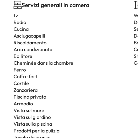
Servizi generali in camera
tv
W
Radio
D
Cucina
Se
Asciugacapelli
D
Riscaldamento
B
Aria condizionata
C
Bollitore
S
Cheminée dans la chambre
G
Ferro
Coffre fort
Cortile
Zanzariera
Piscina privata
Armadio
Vista sul mare
Vista sul giardino
Vista sulla piscina
Prodotti per la pulizia
Tavolo da pranzo