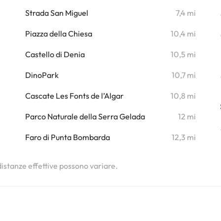
i
Strada San Miguel
7,4 mi
i
Piazza della Chiesa
10,4 mi
i
Castello di Denia
10,5 mi
DinoPark
10,7 mi
Cascate Les Fonts de l’Algar
10,8 mi
Parco Naturale della Serra Gelada
12 mi
Faro di Punta Bombarda
12,3 mi
 distanze effettive possono variare.