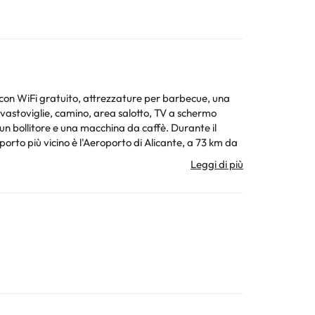
 con WiFi gratuito, attrezzature per barbecue, una
itore e una macchina da caffè. Durante il
a da un host privato
ura. Tutte le informazioni presenti in questa pagina