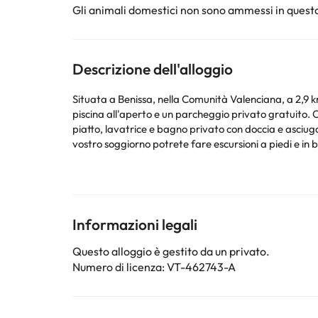
Gli animali domestici non sono ammessi in questa
Descrizione dell'alloggio
Situata a Benissa, nella Comunità Valenciana, a 2,9 
piscina all'aperto e un parcheggio privato gratuito. Ogni unità è dotata di patio, cucina completamente attrezzata con lavastoviglie, camino, area salotto, TV a schermo
piatto, lavatrice e bagno privato con doccia e asciugacap
vostro soggiorno potrete fare escursioni a piedi e in bicicletta nelle vicinanze o 
casa DOBRADA.
Siete pregati di comunicare in anticipo a l'orario in cui prevedete di arrivare. Potrete inserire questa informazione nella sezione Richieste Speciali al momento della
prenotazione, o contattare la struttura utilizzando i 
Informazioni legali
Alcuni dei servizi indicati potrebbero essere a pagame
sono soggette a modifiche da parte della struttura. S
Questo alloggio è gestito da un privato.
Numero di licenza: VT-462743-A