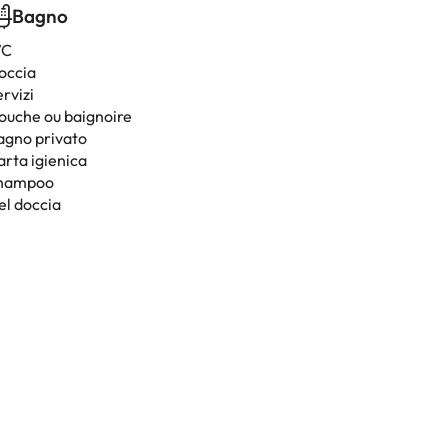
Bagno
C
occia
rvizi
ouche ou baignoire
agno privato
arta igienica
hampoo
el doccia