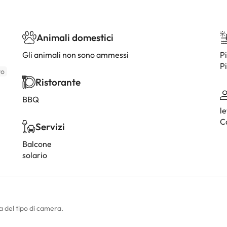
Animali domestici
Gli animali non sono ammessi
Pi
Pi
to
Ristorante
BBQ
le
C
Servizi
Balcone
solario
a del tipo di camera.