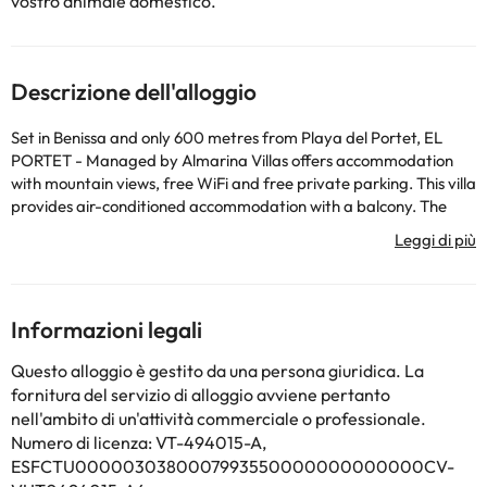
vostro animale domestico.
Descrizione dell'alloggio
Set in Benissa and only 600 metres from Playa del Portet, EL
PORTET - Managed by Almarina Villas offers accommodation
with mountain views, free WiFi and free private parking. This villa
provides air-conditioned accommodation with a balcony. The
property is non-smoking and is located 700 metres from Playa
de l'Ampolla. The spacious villa is fitted with 4 bedrooms, 3
bathrooms, bed linen, towels, a TV with cable channels, a dining
area, a fully equipped kitchen, and a terrace with sea views.
Guests can take in the views of the garden from the patio, which
Informazioni legali
also has outdoor furniture. There is also a seating area and a
fireplace. The villa also features an outdoor swimming pool and
Questo alloggio è gestito da una persona giuridica. La
an indoor pool for guests to relax in. Guests can relax in the
fornitura del servizio di alloggio avviene pertanto
garden at the property. Playa Platgetes is 1.6 km from EL
nell'ambito di un'attività commerciale o professionale.
PORTET - Managed by Almarina Villas, while Cala Llebeig Beach
Numero di licenza: VT-494015-A,
is 2.4 km away. Alicante–Elche Miguel Hernández Airport is 96 km
ESFCTU0000030380007993550000000000000CV-
from the property.