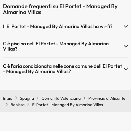
Domande frequenti su El Portet - Managed By
Almarina Villas
Il El Portet - Managed By Almarina Villas ha wi-fi?
Il El Portet - Managed By Almarina Villas dispone di Wi-Fi.
C'è piscina nell'El Portet - Managed By Almarina
Villas?
Sì, l'hotel ha una piscina (questo servizio può essere a pagamento).
C'è l'aria condizionata nelle zone comune dell'El Portet
Qui potete trovare maggiori informazioni sulla piscina e sulle altri
- Managed By Almarina Villas?
installazioni.
Sì, El Portet - Managed By Almarina Villas dispone di aria
Piscina all'aperto (stagione estiva)
condizionata nelle aree comuni.
Inizio
Spagna
Comunità Valenciana
Provincia di Alicante
Benissa
El Portet - Managed By Almarina Villas