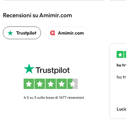
Recensioni su Amimir.com
Trustpilot
Amimir.com
ho trv
affidab
ho tro
4.5 su 5 sulla base di 1677 recensioni
Lucia