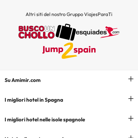
Altri siti del nostro Gruppo ViajesParaTi
Su Amimir.com
Il Nostro Team
I migliori hotel in Spagna
La mia prenotazione
Hotel a Salou
I migliori hotel nelle isole spagnole
Iscrivetevi alla nostra newsletter
Hotel a Benidorm
Opinioni
Hotel a Tenerife