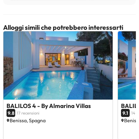
Alloggi simili che potrebbero interessarti
BALILOS 4 - By Almarina Villas
BALILO
9.8
9.1
17 recensioni
14 r
Benissa, Spagna
Beniss