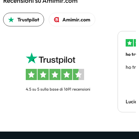
Recensioni su Amimir.com
Trustpilot
Amimir.com
ho trv
affidab
ho tro
4.5 su 5 sulla base di 1691 recensioni
Lucia