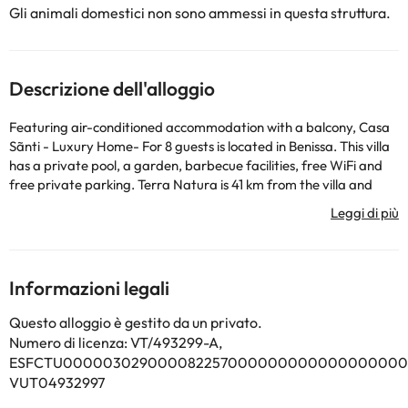
Gli animali domestici non sono ammessi in questa struttura.
Descrizione dell'alloggio
Featuring air-conditioned accommodation with a balcony, Casa
Sãnti - Luxury Home- For 8 guests is located in Benissa. This villa
has a private pool, a garden, barbecue facilities, free WiFi and
free private parking. Terra Natura is 41 km from the villa and
Aqua Natura Park is 42 km away. The spacious villa with a
terrace and sea views features 4 bedrooms, 2 living rooms, a
flat-screen TV, an equipped kitchen with a dishwasher and an
oven, and 3 bathrooms with a walk-in shower. A private entrance
leads guests into the villa, where they can enjoy some fruits and
Informazioni legali
chocolates or cookies. The property has an outdoor dining area.
The villa has a picnic area where you can spend a day out in the
Questo alloggio è gestito da un privato.
open. Popular points of interest near the villa include Cala
Numero di licenza: VT/493299-A,
Baladrar Beach, Cala Advocat Beach and Cala de la Llobella
ESFCTU000003029000082257000000000000000000V
Beach. Alicante–Elche Miguel Hernández Airport is 94 km away.
VUT04932997
La struttura non è disponibile per feste di addio al