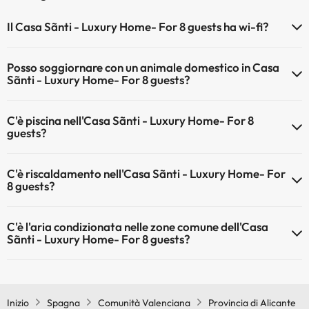
Il Casa Sãnti - Luxury Home- For 8 guests ha wi-fi?
Il Casa Sãnti - Luxury Home- For 8 guests dispone di Wi-Fi.
Posso soggiornare con un animale domestico in Casa
Sãnti - Luxury Home- For 8 guests?
Gli animali non sono ammessi a Casa Sãnti - Luxury Home- For 8
C'è piscina nell'Casa Sãnti - Luxury Home- For 8
guests.
guests?
Sì, l'hotel ha una piscina (questo servizio può essere a pagamento).
C'è riscaldamento nell'Casa Sãnti - Luxury Home- For
Qui potete trovare maggiori informazioni sulla piscina e sulle altri
8 guests?
installazioni.
Sì, l'Casa Sãnti - Luxury Home- For 8 guests dispone di
Piscina all'aperto (stagione estiva)
C'è l'aria condizionata nelle zone comune dell'Casa
riscaldamento nelle aree comuni
Piscina all'aperto (tutta la stagione)
Sãnti - Luxury Home- For 8 guests?
Sì, Casa Sãnti - Luxury Home- For 8 guests dispone di aria
condizionata nelle aree comuni.
Inizio
Spagna
Comunità Valenciana
Provincia di Alicante