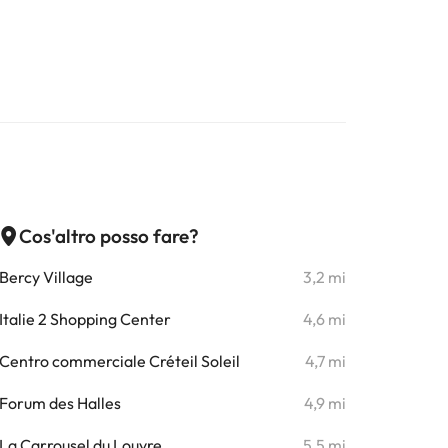
Cos'altro posso fare?
Bercy Village
3,2 mi
Italie 2 Shopping Center
4,6 mi
Centro commerciale Créteil Soleil
4,7 mi
Forum des Halles
4,9 mi
La Carrousel du Louvre
5,5 mi