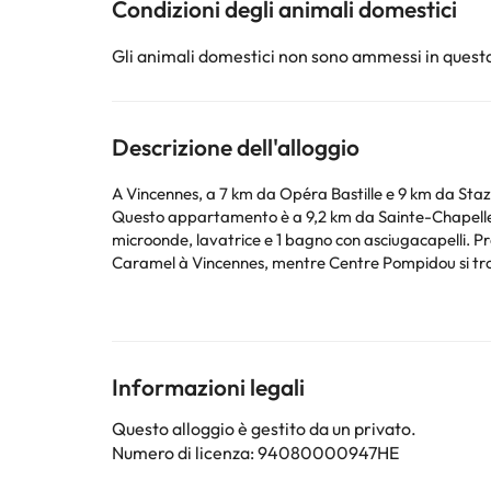
Condizioni degli animali domestici
Gli animali domestici non sono ammessi in questa
Descrizione dell'alloggio
A Vincennes, a 7 km da Opéra Bastille e 9 km da Staz
Questo appartamento è a 9,2 km da Sainte-Chapelle e 9,2 km da Stazione Gare de l'Est. Questo ap
microonde, lavatrice e 1 bagno con asciugacapelli. Presso questo app
Caramel à Vincennes, mentre Centre Pompidou si trova
La struttura non è disponibile per feste di addio al nu
Alcuni dei servizi indicati potrebbero essere a pagame
sono soggette a modifiche da parte della struttura. S
Informazioni legali
Questo alloggio è gestito da un privato.
Numero di licenza: 94080000947HE