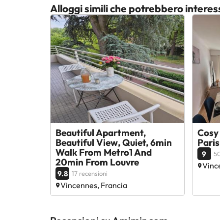
Alloggi simili che potrebbero interes
Beautiful Apartment,
Cosy
Beautiful View, Quiet, 6min
Paris
Walk From Metro1 And
9
50
20min From Louvre
Vinc
9.8
17 recensioni
Vincennes, Francia