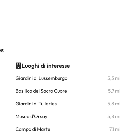
es
Luoghi di interesse
i
Giardini di Lussemburgo
5,3 mi
Basilica del Sacro Cuore
5,7 mi
i
Giardini di Tuileries
5,8 mi
i
Museo d'Orsay
5,8 mi
i
Campo di Marte
7,1 mi
i