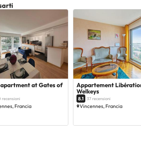
sarti
 apartment at Gates of
Appartement Libératio
Welkeys
8.1
 recensioni
37 recensioni
ennes, Francia
Vincennes, Francia