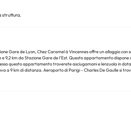
 struttura.
ione Gare de Lyon, Chez Caramel à Vincennes offre un alloggio con ser
partamento dispone di 1 camera da letto, cucina con frigorifero e
artamento troverete asciugamani e lenzuola in dotazione. Cattedrale di Notre Dame è a 9 k
 a 9 km di distanza. Aeroporto di Parigi - Charles De Gaulle si trova
bilato/celibato o simili. Struttura gestita da un host privato
nto. Puoi consultare le relative tariffe direttamente presso la strutt
e hai dubbi, contattaci.