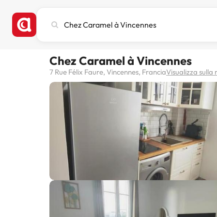
Cerca
città,
hotel
o
Chez Caramel à Vincennes
destinazione
7 Rue Félix Faure, Vincennes, Francia
Visualizza sull