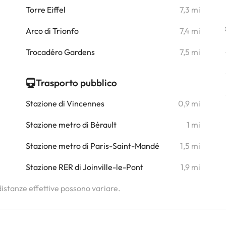
Torre Eiffel
7,3 mi
Arco di Trionfo
7,4 mi
i
Trocadéro Gardens
7,5 mi
i
i
Trasporto pubblico
Stazione di Vincennes
0,9 mi
Stazione metro di Bérault
1 mi
Stazione metro di Paris-Saint-Mandé
1,5 mi
Stazione RER di Joinville-le-Pont
1,9 mi
 distanze effettive possono variare.