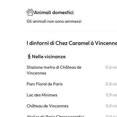
Animali domestici
Gli animali non sono ammessi
I dintorni di Chez Caramel à Vincenn
Nelle vicinanze
Stazione metro di Château de
0,6 m
Vincennes
Parc Floral de Paris
0,8 m
Lac des Minimes
0,9 m
Château de Vincennes
0,9 m
Atelier de Paris Choreographic
0,9 m