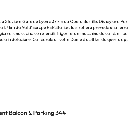
m da Stazione Gare de Lyon e 37 km da Opéra Bastille, Disneyland Pa
 1,7 km da Val d'Europe RER Station, la struttura prevede una terrazza e
no, una cucina con utensili, frigorifero e macchina da caffè, e 1 b
nto, mentre Sainte-Chapelle si trova a 38
e si trova a 27 km dalla struttura.
Siete pregati di comunicare in anticipo a l'orario in cui prevedete di arrivare. Potrete inserire
l momento della prenotazione, o contattare la struttura utilizzando i
nto. Puoi consultare le relative tariffe direttamente presso la strutt
e hai dubbi, contattaci.
ent Balcon & Parking 344