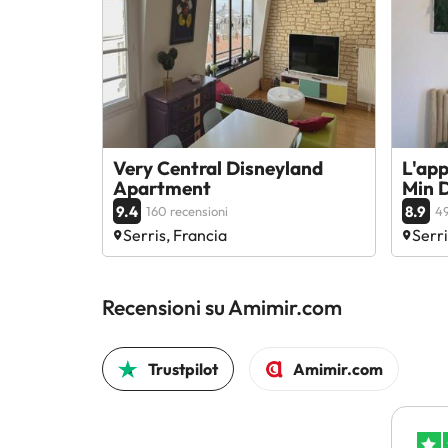
Very Central Disneyland
L'ap
Apartment
Min D
9.4
8.9
160 recensioni
49
Serris, Francia
Serri
Recensioni su Amimir.com
Trustpilot
Amimir.com