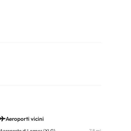
Aeroporti vicini
Aeroporto di Lognes (XLG)
7,8 mi