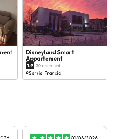
tment
Disneyland Smart
Appartement
7.9
30 recensioni
Serris, Francia
2026
01/08/2026