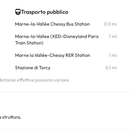
i
Trasporto pubblico
i
Marne-la-Vallée Chessy Bus Station
0,9 mi
i
Marne-la-Vallee (XED-Disneyland Paris
1 mi
Train Station)
i
Marne la Vallée-Chessy RER Station
1 mi
i
Stazione di Torcy
6,1 mi
 distanze effettive possono variare.
 struttura.