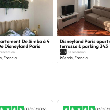
partement De Simba à 4
Disneyland Paris apar
e Disneyland Paris
terrasse & parking 343
8.8
 recensioni
87 recensioni
s, Francia
Serris, Francia
03/08/2026
02/08/