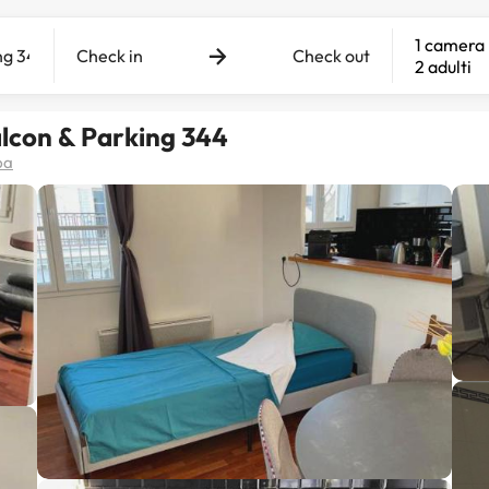
1 camera
Check in
Check out
2 adulti
lcon & Parking 344
pa