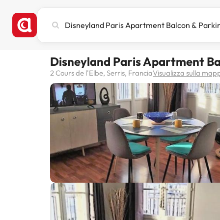
Cerca
città,
hotel
o
Disneyland Paris Apartment Ba
destinazione
2 Cours de l'Elbe, Serris, Francia
Visualizza sulla map