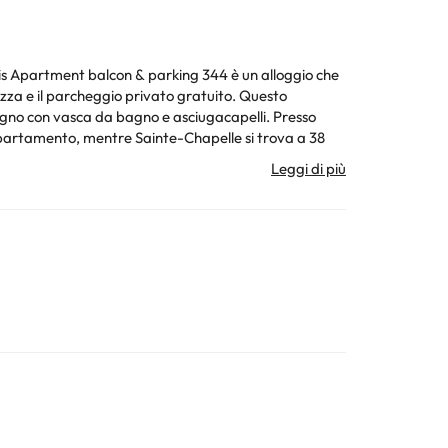
ris Apartment balcon & parking 344 è un alloggio che
 il parcheggio privato gratuito. Questo
agno con vasca da bagno e asciugacapelli. Presso
 recapiti riportati nella conferma della prenotazione.
ura. Tutte le informazioni presenti in questa pagina