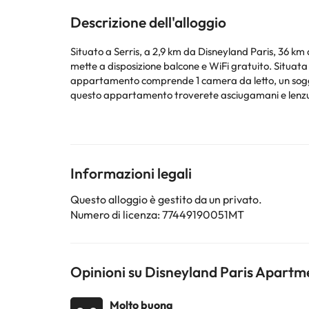
Descrizione dell'alloggio
Situato a Serris, a 2,9 km da Disneyland Paris, 36 k
mette a disposizione balcone e WiFi gratuito. Situata a
appartamento comprende 1 camera da letto, un soggior
questo appartamento troverete asciugamani e lenzuola in dotazione. Cattedrale di Notre Dame è a 38 km da questo appartame
km di distanza. Aeroporto di Parigi - Charles De Gaull
La struttura non è disponibile per feste di addio al nubilato/celibato o simili. 
questa informazione nella sezione Richieste Speciali a
Struttura gestita da un host privato
Informazioni legali
Alcuni dei servizi indicati potrebbero essere a pagame
Questo alloggio è gestito da un privato.
sono soggette a modifiche da parte della struttura. S
Numero di licenza: 77449190051MT
Opinioni su Disneyland Paris Apartm
Molto buona