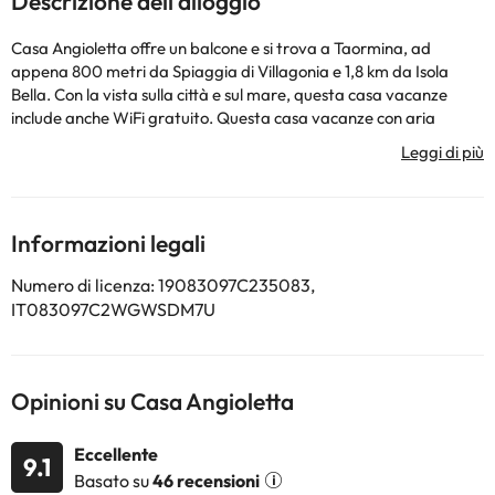
Descrizione dell'alloggio
Casa Angioletta offre un balcone e si trova a Taormina, ad
appena 800 metri da Spiaggia di Villagonia e 1,8 km da Isola
Bella. Con la vista sulla città e sul mare, questa casa vacanze
include anche WiFi gratuito. Questa casa vacanze con aria
condizionata comprende 1 camera da letto, un soggiorno, una
cucina con utensili, frigorifero e bollitore elettrico, e 1 bagno con
doccia e set di cortesia. Presso questa casa vacanze troverete
asciugamani e lenzuola tra i servizi disponibili. I luoghi di interesse
più famosi nei dintorni di questa casa vacanze includono Funivia
Informazioni legali
di Taormina - Via Pirandello, Stazione di Taormina-Giardini e
Duomo di Taormina. Aeroporto di Catania Fontanarossa si trova
Numero di licenza: 19083097C235083,
a 57 km dalla struttura, e la struttura offre una navetta
IT083097C2WGWSDM7U
aeroportuale a pagamento.
La struttura non è disponibile per feste di addio al
nubilato/celibato o simili. Struttura gestita da un host privato
Opinioni su Casa Angioletta
Alcuni dei servizi indicati potrebbero essere a pagamento. Puoi
consultare le relative tariffe direttamente presso la struttura.
Eccellente
9.1
Tutte le informazioni presenti in questa pagina sono soggette a
Basato su
46 recensioni