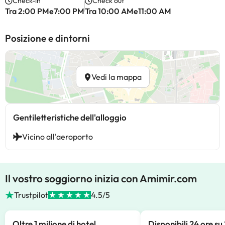
Check-in
Check out
Tra 2:00 PMe7:00 PM
Tra 10:00 AMe11:00 AM
Posizione e dintorni
Vedi la mappa
Gentiletteristiche dell'alloggio
Vicino all'aeroporto
Il vostro soggiorno inizia con Amimir.com
Trustpilot
4.5/5
Oltre 1 milione di hotel
Disponibili 24 ore su