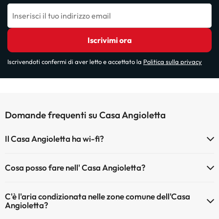
Inserisci il tuo indirizzo email
Iscrivimi ora
Iscrivendoti confermi di aver letto e accettato la
Politica sulla privacy
Domande frequenti su Casa Angioletta
Il Casa Angioletta ha wi-fi?
Il Casa Angioletta dispone di Wi-Fi.
Cosa posso fare nell' Casa Angioletta?
L'Casa Angioletta offre le seguenti attività (alcune possono essere a
C'è l'aria condizionata nelle zone comune dell'Casa
pagamento):
Angioletta?
Massaggiatore