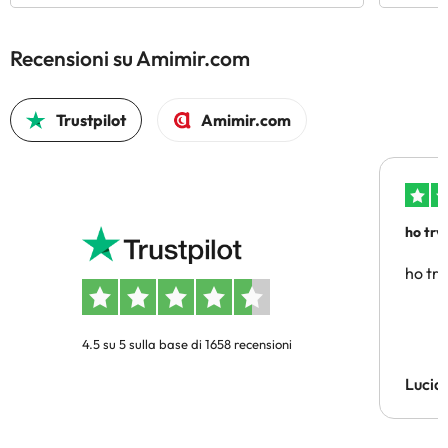
Recensioni su Amimir.com
Trustpilot
Amimir.com
ho trv
affidab
ho tro
4.5 su 5 sulla base di 1658 recensioni
Lucia