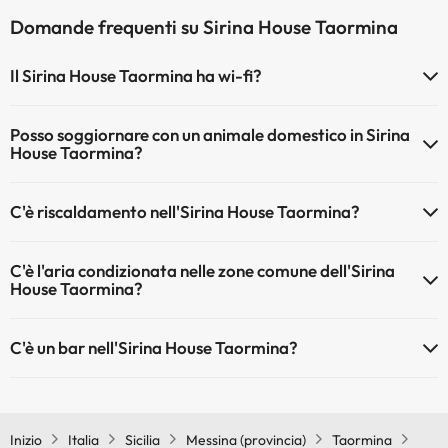
Domande frequenti su Sirina House Taormina
Il Sirina House Taormina ha wi-fi?
Il Sirina House Taormina dispone di Wi-Fi.
Posso soggiornare con un animale domestico in Sirina
House Taormina?
Gli animali domestici sono ammessi al Sirina House Taormina (su
C'è riscaldamento nell'Sirina House Taormina?
richiesta e pagamento diretto in hotel). Verifica le condizioni.
Sì, l'Sirina House Taormina dispone di riscaldamento nelle aree
C'è l'aria condizionata nelle zone comune dell'Sirina
comuni
House Taormina?
Sì, Sirina House Taormina dispone di aria condizionata nelle aree
C'è un bar nell'Sirina House Taormina?
comuni.
Sì, Sirina House Taormina ha un bar.
Inizio
Italia
Sicilia
Messina (provincia)
Taormina