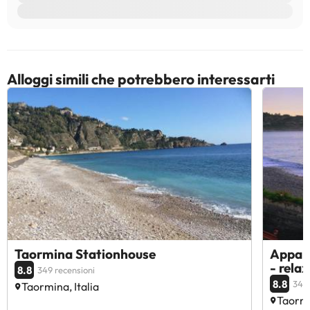
Alloggi simili che potrebbero interessarti
Taormina Stationhouse
Appar
- relax
8.8
349 recensioni
8.8
34 r
Taormina, Italia
Taormi