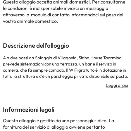
Questo alloggio accetta animali domestici. Per consultarne
le condizioni è indispensabile inviarci un messaggio
attraverso la
modulo di contatto
informandoci sul peso del
vostro animale domestico.
Descrizione dell'alloggio
A a due passi da Spiaggia di Villagonia, Sirina House Taormina
prevede sistemazioni con una terrazza, un bar e il servizo in
camera, che fa sempre comodo. Il WiFi gratuito è in dotazione in
tutta la struttura e c’è un parcheggio privato disponibile sul posto.
Dotati di patio, gli alloggi offrono l’aria condizionata, una TV a
schermo piatto e un bagno privato con bidet e set di cortesia. In
certi alloggi c’è anche una cucina con forno, microonde e piano
cottura. In struttura è disponibile una colazione a buffet,
continentale o italiana. Lido Europa è a 900 metri da questo
Informazioni legali
residence, mentre Isola Bella si trova a 3 km dalla struttura.
L'aeroporto (Aeroporto di Catania Fontanarossa) è a 53 km di
Questo alloggio è gestito da una persona giuridica. La
distanza, e per raggiungerlo c’è una navetta aeroportuale a
fornitura del servizio di alloggio avviene pertanto