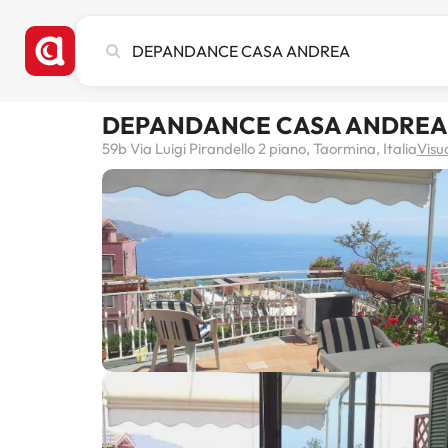
Cerca
città,
hotel
o
DEPANDANCE CASA ANDREA
destinazione
59b Via Luigi Pirandello 2 piano, Taormina, Italia
Visu