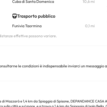
Cuba di Santa Domenica
10,6 mi
Trasporto pubblico
Funivia Taormina
0,1 mi
 distanze effettive possono variare.
nsultarne le condizioni è indispensabile inviarci un messaggio a
gia di Mazzarò e 1,4 km da Spiaggia di Spisone, DEPANDANCE CASA A
are, e si trova a 1,4 km da Spiaggia di Isola Bella. Questo appartamento comprende una TV a schermo