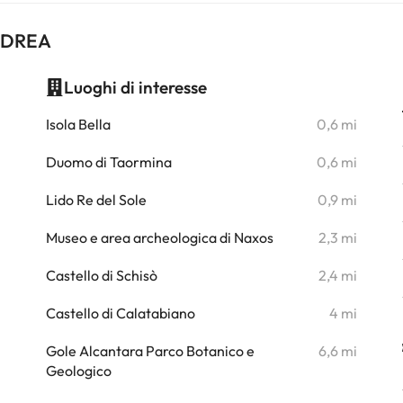
ANDREA
Luoghi di interesse
i
Isola Bella
0,6 mi
i
Duomo di Taormina
0,6 mi
i
Lido Re del Sole
0,9 mi
i
Museo e area archeologica di Naxos
2,3 mi
i
Castello di Schisò
2,4 mi
i
Castello di Calatabiano
4 mi
i
Gole Alcantara Parco Botanico e
6,6 mi
Geologico
i