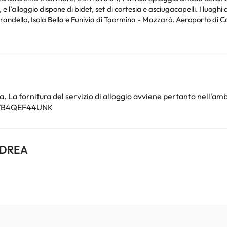
idet, set di cortesia e asciugacapelli. I luoghi di interesse più famosi nei dintorni di questo
andello, Isola Bella e Funivia di Taormina - Mazzarò. Aeroporto di C
bilato/celibato o simili. Al check-in gli ospiti devono esibire un docume
ette a disponibilità, e potrebbero comportare l'addebito di un supple
nto. Puoi consultare le relative tariffe direttamente presso la strutt
e hai dubbi, contattaci.
. La fornitura del servizio di alloggio avviene pertanto nell'amb
097B4QEF44UNK
NDREA