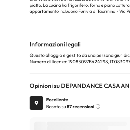
piatto. La cucina ha frigorifero, forno e piano cottura, e l’alloggio dispone di b
appartamento includono Funivia di Taormina - Via Pir
La struttura non è disponibile per feste di addio al nu
pregati di notare che le Richieste Speciali sono sogg
Alcuni dei servizi indicati potrebbero essere a pagame
Informazioni legali
sono soggette a modifiche da parte della struttura. S
Questo alloggio è gestito da una persona giuridica
Numero di licenza: 19083097B424298, IT083
Opinioni su DEPANDANCE CASA A
Eccellente
9
Basato su
87 recensioni