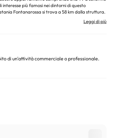
atania Fontanarossa si trova a 58 km dalla struttura.
nto d'identità con foto e una carta di credito. Siete
mento.
ura. Tutte le informazioni presenti in questa pagina
ito di un'attività commerciale o professionale.