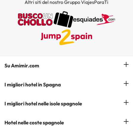
Altri siti del nostro Gruppo ViajesParaTi
Su Amimir.com
Il Nostro Team
I migliori hotel in Spagna
La mia prenotazione
Hotel a Salou
I migliori hotel nelle isole spagnole
Iscrivetevi alla nostra newsletter
Hotel a Benidorm
Opinioni
Hotel a Tenerife
Hotel nelle coste spagnole
Hotel a Cádiz
Hotel a Ibiza