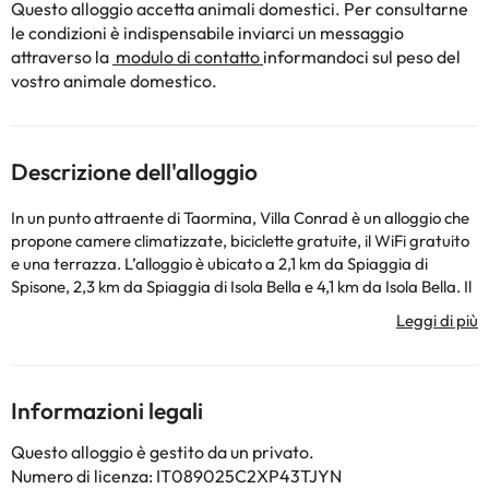
Questo alloggio accetta animali domestici. Per consultarne
le condizioni è indispensabile inviarci un messaggio
attraverso la
modulo di contatto
informandoci sul peso del
vostro animale domestico.
Descrizione dell'alloggio
In un punto attraente di Taormina, Villa Conrad è un alloggio che
propone camere climatizzate, biciclette gratuite, il WiFi gratuito
e una terrazza. L’alloggio è ubicato a 2,1 km da Spiaggia di
Spisone, 2,3 km da Spiaggia di Isola Bella e 4,1 km da Isola Bella. Il
parcheggio privato è disponibile sul posto. Tutte le camere presso
questo affittacamere prevedono una TV a schermo piatto con
canali satellitari e una cassaforte. Tutte le camere sono dotate di
un bagno privato completo di bidet e set di cortesia, mentre
certe camere hanno una cucina con un frigorifero. Le unità hanno
Informazioni legali
un armadio. In struttura è disponibile una colazione a buffet,
continentale o italiana. I luoghi di interesse più famosi nei dintorni
Questo alloggio è gestito da un privato.
di Villa Conrad includono Spiaggia di Villagonia, Funivia di
Numero di licenza: IT089025C2XP43TJYN