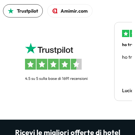
Trustpilot
Amimir.com
ho trv
affidab
ho tro
4.5 su 5 sulla base di 1691 recensioni
Lucia
Ricevi le migliori offerte di hotel