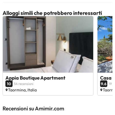
Alloggi simili che potrebbero interessarti
Appia Boutique Apartment
Casa 
10
9.6
54 recensioni
19 r
Taormina, Italia
Taormi
Recensioni su Amimir.com