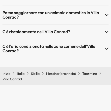
Il Villa Conrad dispone di Wi-Fi.
Posso soggiornare con un animale domestico in Villa
Conrad?
Gli animali domestici sono ammessi al Villa Conrad (su richiesta e
C'è riscaldamento nell'Villa Conrad?
pagamento diretto in hotel). Verifica le condizioni.
Sì, l'Villa Conrad dispone di riscaldamento nelle aree comuni
C'è l'aria condizionata nelle zone comune dell'Villa
Conrad?
Sì, Villa Conrad dispone di aria condizionata nelle aree comuni.
Inizio
Italia
Sicilia
Messina (provincia)
Taormina
Villa Conrad