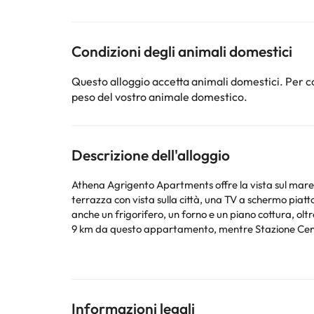
Condizioni degli animali domestici
Questo alloggio accetta animali domestici. Per co
peso del vostro animale domestico.
Descrizione dell'alloggio
Athena Agrigento Apartments offre la vista sul mare, il WiFi g
terrazza con vista sulla città, una TV a schermo piatto
anche un frigorifero, un forno e un piano cottura, oltre a una macchina da caffè e un bollitor
9 km da questo appartamento, mentre Stazione Centrale
una navetta aeroportuale a pagamento.
La struttura non è disponibile per feste di addio al nubilato/celibato o simili. 
questa informazione nella sezione Richieste Speciali a
Struttura gestita da un host privato
Informazioni legali