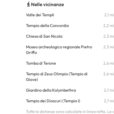
Nelle vicinanze
Valle dei Templi
2,1 m
Tempio della Concordia
2,2 m
Chiesa di San Nicola
2,3 m
Museo archeologico regionale Pietro
2,3 m
Griffo
Tomba di Terone
2,6 m
Tempio di Zeus Olimpio (Tempio di
2,6 m
Giove)
Giardino della Kolymbethra
2,7 m
Tempio dei Dioscuri (Tempio I)
2,7 m
Tutte le distanze sono calcolate in linea retta. Le