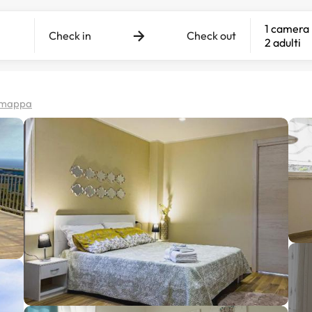
1 camera
Check in
Check out
2 adulti
a mappa