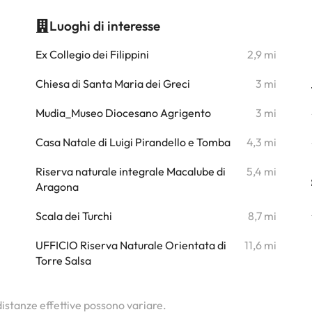
Luoghi di interesse
i
Ex Collegio dei Filippini
2,9 mi
i
Chiesa di Santa Maria dei Greci
3 mi
i
Mudia_Museo Diocesano Agrigento
3 mi
i
Casa Natale di Luigi Pirandello e Tomba
4,3 mi
Riserva naturale integrale Macalube di
5,4 mi
i
Aragona
i
Scala dei Turchi
8,7 mi
UFFICIO Riserva Naturale Orientata di
11,6 mi
i
Torre Salsa
i
 distanze effettive possono variare.