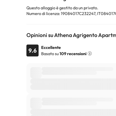
Alcuni dei servizi indicati potrebbero essere a pagame
Questo alloggio è gestito da un privato.
sono soggette a modifiche da parte della struttura. S
Numero di licenza: 19084017C232247, IT084
Opinioni su Athena Agrigento Apart
Eccellente
9.6
Basato su
109 recensioni