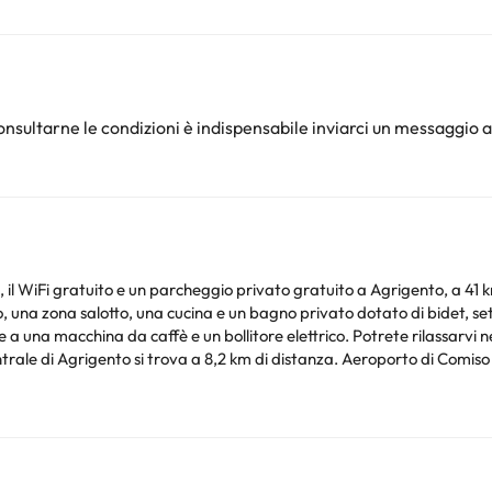
nsultarne le condizioni è indispensabile inviarci un messaggio a
ratuito e un parcheggio privato gratuito a Agrigento, a 41 km da Eraclea Minoa. O
, una zona salotto, una cucina e un bagno privato dotato di bidet, set di
e elettrico. Potrete rilassarvi nel giardino della struttura. Teatro Luigi Pirandello è a
 di Agrigento si trova a 8,2 km di distanza. Aeroporto di Comiso si t
Siete pregati di comunicare in anticipo a l'orario in cui prevedete di arrivare. Potrete inserire
l momento della prenotazione, o contattare la struttura utilizzando i