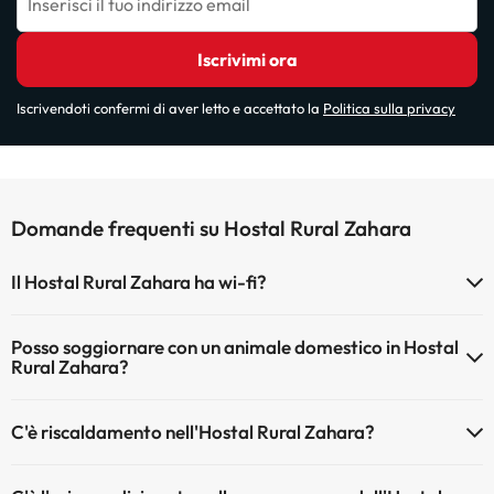
Inserisci il tuo indirizzo email
Iscrivimi ora
Iscrivendoti confermi di aver letto e accettato la
Politica sulla privacy
Domande frequenti su Hostal Rural Zahara
Il Hostal Rural Zahara ha wi-fi?
Il Hostal Rural Zahara dispone di Wi-Fi.
Posso soggiornare con un animale domestico in Hostal
Rural Zahara?
Gli animali non sono ammessi a Hostal Rural Zahara.
C'è riscaldamento nell'Hostal Rural Zahara?
Sì, l'Hostal Rural Zahara dispone di riscaldamento nelle aree comuni