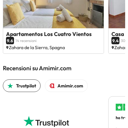
Apartamentos Los Cuatro Vientos
Casa R
9.6
9.4
14 recensioni
30 r
Zahara de la Sierra, Spagna
Zahara
Recensioni su Amimir.com
Trustpilot
Amimir.com
ho trv
affidab