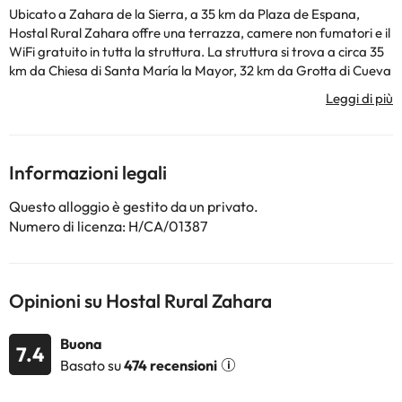
Ubicato a Zahara de la Sierra, a 35 km da Plaza de Espana,
Hostal Rural Zahara offre una terrazza, camere non fumatori e il
WiFi gratuito in tutta la struttura. La struttura si trova a circa 35
km da Chiesa di Santa María la Mayor, 32 km da Grotta di Cueva
del Gato e 34 km da Alameda del Tajo. Questo affittacamere
presenta camere familiari. Presso questo affittacamere, tutte le
camere sono provviste di una scrivania, una TV a schermo piatto,
un bagno privato, le lenzuola e gli asciugamani. Tutte le camere
presso Hostal Rural Zahara hanno l’aria condizionata e un
Informazioni legali
armadio. Ponte Nuevo di Ronda è a 35 km da questa struttura,
mentre Stazione ferroviaria di Ronda si trova a 35 km dalla
Questo alloggio è gestito da un privato.
struttura. Aeroporto di Jerez si trova a 86 km di distanza.
Numero di licenza: H/CA/01387
La struttura non è disponibile per feste di addio al
nubilato/celibato o simili.
Opinioni su Hostal Rural Zahara
Alcuni dei servizi indicati potrebbero essere a pagamento. Puoi
consultare le relative tariffe direttamente presso la struttura.
Tutte le informazioni presenti in questa pagina sono soggette a
Buona
7.4
modifiche da parte della struttura. Se hai dubbi, contattaci.
Basato su
474 recensioni