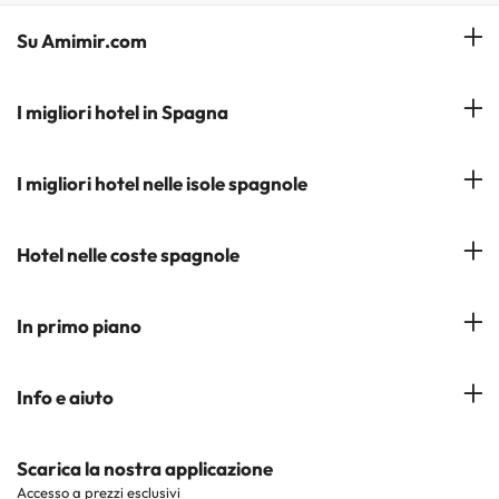
Su Amimir.com
Il Nostro Team
I migliori hotel in Spagna
La mia prenotazione
Hotel a Salou
I migliori hotel nelle isole spagnole
Iscrivetevi alla nostra newsletter
Hotel a Benidorm
Opinioni
Hotel a Tenerife
Hotel nelle coste spagnole
Hotel a Cádiz
Hotel a Ibiza
Hotel a Torremolinos
Costa del Sol
In primo piano
Hotel a Maiorca
Costa Blanca
Hotel a Minorca
Hotel nelle città più popolari
Info e aiuto
Costa Brava
Hotel nei luoghi di interesse
Costa Dorada
Contattaci
Scarica la nostra applicazione
Hotel nelle regioni più popolari
Accesso a prezzi esclusivi