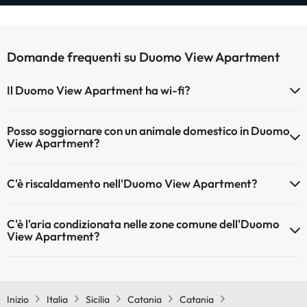
Domande frequenti su Duomo View Apartment
Il Duomo View Apartment ha wi-fi?
Il Duomo View Apartment dispone di Wi-Fi.
Posso soggiornare con un animale domestico in Duomo
View Apartment?
Gli animali non sono ammessi a Duomo View Apartment.
C'è riscaldamento nell'Duomo View Apartment?
Sì, l'Duomo View Apartment dispone di riscaldamento nelle aree
C'è l'aria condizionata nelle zone comune dell'Duomo
comuni
View Apartment?
Sì, Duomo View Apartment dispone di aria condizionata nelle aree
comuni.
Inizio
Italia
Sicilia
Catania
Catania