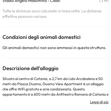
Stadio Angelo Massimino - Cibali
1,3 mi
Tutte le distanze sono calcolate in linea retta. Le distanze
effettive possono variare.
Condizioni degli animali domestici
Gli animali domestici non sono ammessi in questa struttura.
Descrizione dell'alloggio
Situato al centro di Catania, a 2,7 km da Lido Arcobaleno e 50
metri da Piazza Duomo, Duomo View Apartment è un alloggio
che offre WiFi gratuito e aria condizionata. Questo
appartamento è a 600 metri da Anfiteatro Romano di Catania e
1,4 km da Villa Bellini. Questo appartamento con balcone e vista
sulla città presenta 2 camere da letto, un soggiorno, una TV a
schermo piatto, una cucina con utensili e 1 bagno con bidet e