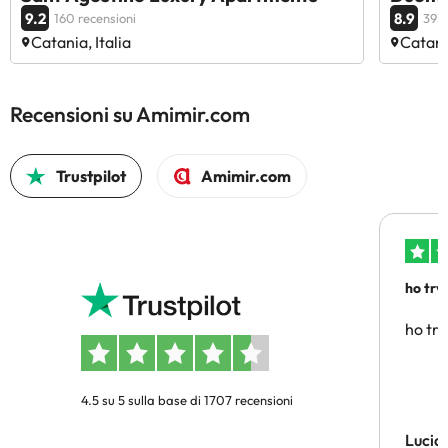
9.2
8.9
160 recensioni
393 
Catania, Italia
Catania
Recensioni su Amimir.com
Trustpilot
Amimir.com
ho trv
affidab
ho tro
4.5 su 5 sulla base di 1707 recensioni
Lucia