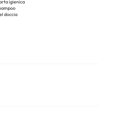
arta igienica
hampoo
el doccia