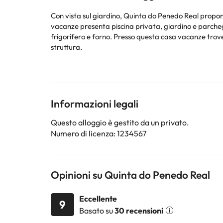
Con vista sul giardino, Quinta do Penedo Real propone
vacanze presenta piscina privata, giardino e parcheggio privato gratuito. Questa casa vacanze offre una terrazza, 
frigorifero e forno. Presso questa casa vacanze troverete asciugamani e lenzuola tra i 
struttura.
Struttura gestita da un host privato
Alcuni dei servizi indicati potrebbero essere a pagame
sono soggette a modifiche da parte della struttura. S
Informazioni legali
Questo alloggio è gestito da un privato.
Numero di licenza: 1234567
Opinioni su Quinta do Penedo Real
Eccellente
9
Basato su
30 recensioni