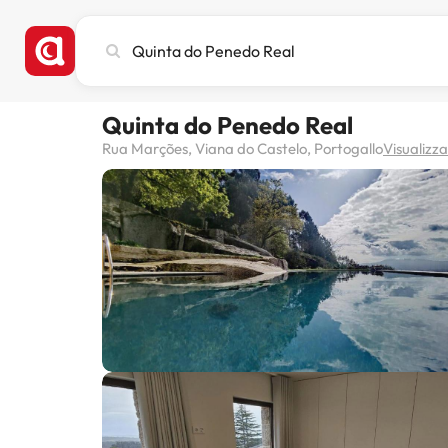
Cerca
città,
hotel
o
Quinta do Penedo Real
destinazione
Rua Marções, Viana do Castelo, Portogallo
Visualizz