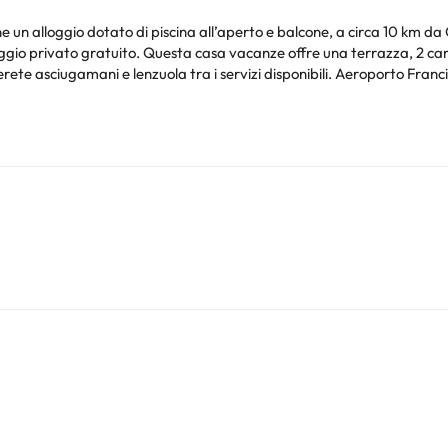
 un alloggio dotato di piscina all’aperto e balcone, a circa 10 km da
2 camere da letto, un soggiorno e una cucina con
servizi disponibili. Aeroporto Francisco Sá Carneiro di Oporto si trova a 62 km dalla
nto. Puoi consultare le relative tariffe direttamente presso la strutt
e hai dubbi, contattaci.