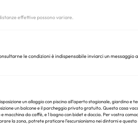
i
 distanze effettive possono variare.
nsultarne le condizioni è indispensabile inviarci un messaggio a
izione un alloggio con piscina all’aperto stagionale, giardino e te
o privato gratuito. Questa casa vacanze con aria condizionata comprende 1 camera da
ero e macchina da caffè, e 1 bagno con bidet e doccia. Per vostra como
km da Paradiso Pool Apartments by DomusAway.
mento ammonta a 50 EUR. Tutte le richieste di arrivo