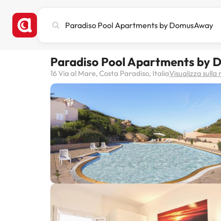
Cerca
città,
hotel
o
Paradiso Pool Apartments by
destinazione
16 Via al Mare, Costa Paradiso, Italia
Visualizza sull