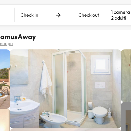
1 camera
Check in
Check out
2 adulti
 DomusAway
a mappa