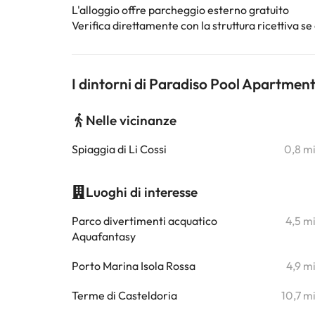
L'alloggio offre parcheggio esterno gratuito
Verifica direttamente con la struttura ricettiva se 
I dintorni di Paradiso Pool Apartm
Nelle vicinanze
Spiaggia di Li Cossi
0,8 m
Luoghi di interesse
Parco divertimenti acquatico
4,5 m
Aquafantasy
Porto Marina Isola Rossa
4,9 m
Terme di Casteldoria
10,7 m