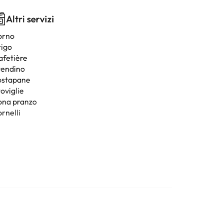
Altri servizi
orno
rigo
afetière
tendino
ostapane
oviglie
ona pranzo
rnelli