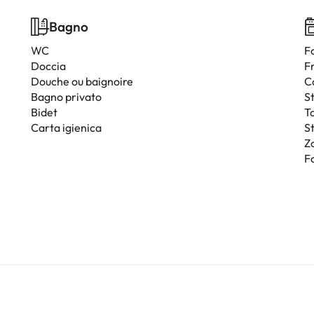
Bagno
WC
F
Doccia
F
Douche ou baignoire
C
Bagno privato
S
Bidet
T
Carta igienica
St
Z
Fo