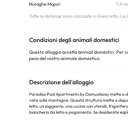
Nuraghe Majori
11,9 m
Tutte le distanze sono calcolate in linea retta. Le
Condizioni degli animali domestici
Questo alloggio accetta animali domestici. Per co
peso del vostro animale domestico.
Descrizione dell'alloggio
Paradiso Pool Apartments by DomusAway mette a dispos
vista sulla montagna. Questa struttura mette a disposizione un balcone e il parcheggi
letto, un soggiorno, una cucina con utensili, frigorif
biancheria da letto a pagamento. Se desiderate esplorare la zona, potrete praticare l’escursionismo nei dintorni e questa casa vacanze può organizzare un servizio di
autonoleggio. Spiaggia di Li Cossi è a 2,3 
Gli animali domestici sono ammessi al supplemento di 99 EUR per soggiorno. In caso di arrivo dopo le 23:00, il supple