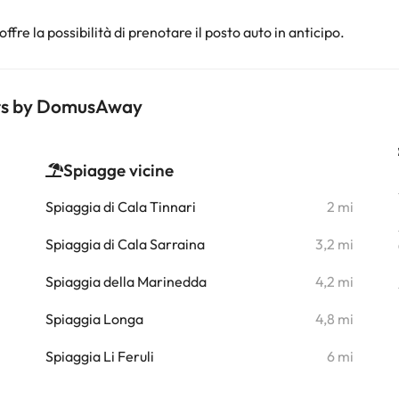
offre la possibilità di prenotare il posto auto in anticipo.
ents by DomusAway
Spiagge vicine
i
Spiaggia di Cala Tinnari
2 mi
Spiaggia di Cala Sarraina
3,2 mi
i
Spiaggia della Marinedda
4,2 mi
Spiaggia Longa
4,8 mi
i
Spiaggia Li Feruli
6 mi
i