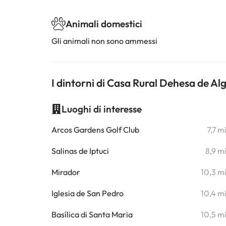
Animali domestici
Gli animali non sono ammessi
I dintorni di Casa Rural Dehesa de Al
Luoghi di interesse
Arcos Gardens Golf Club
7,7 m
Salinas de Iptuci
8,9 m
Mirador
10,3 m
Iglesia de San Pedro
10,4 m
Basílica di Santa Maria
10,5 m