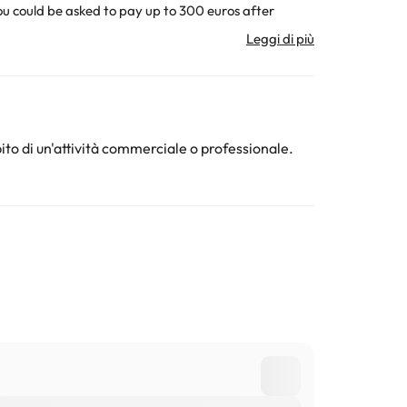
per feste di addio al nubilato/celibato o simili.
ura. Tutte le informazioni presenti in questa pagina
ito di un'attività commerciale o professionale.
0