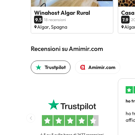
Winahost Algar Rural
Casa
9.5
7.9
18 recensioni
20
Algar, Spagna
Alga
Recensioni su Amimir.com
Trustpilot
Amimir.com
ho t
conv
ho t
affi
4.5 su 5 sulla base di 1677 recensioni