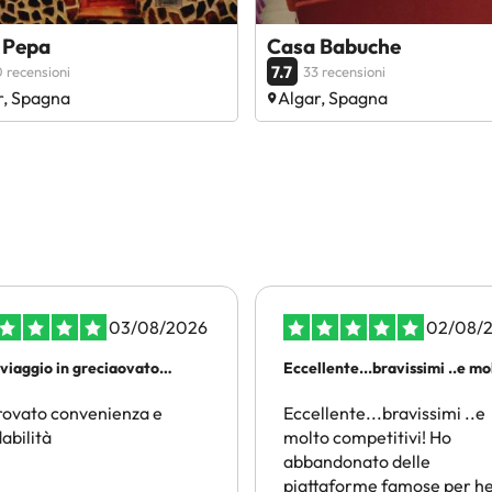
 Pepa
Casa Babuche
7.7
 recensioni
33 recensioni
r, Spagna
Algar, Spagna
03/08/2026
02/08/
rviaggio in greciaovato
Eccellente...bravissimi ..e m
enienza e affidabilità
di piu
rovato convenienza e
Eccellente...bravissimi ..e
dabilità
molto competitivi! Ho
abbandonato delle
piattaforme famose per he