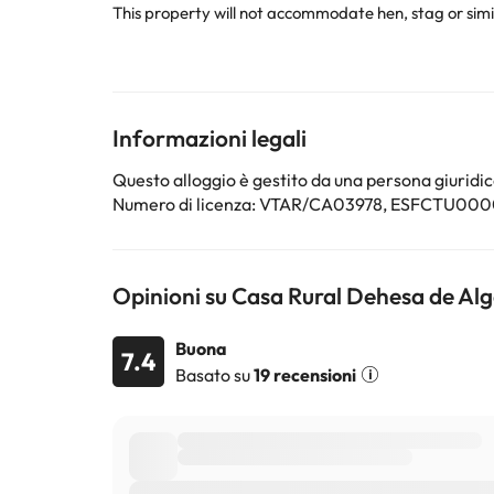
This property will not accommodate hen, stag or similar parties. If you cause damage to the property during your stay, you could be aske
checkout, according to this propertys Damage Policy There is the option to check in later. The added cost, to be paid directly at the property, is 35 euros for arrivals betwe
8:00 PM and 10:00 P
Alcuni dei servizi indicati potrebbero essere a pagame
Informazioni legali
sono soggette a modifiche da parte della struttura. S
Questo alloggio è gestito da una persona giuridica
Numero di licenza: VTAR/CA03978, ESFC
Opinioni su Casa Rural Dehesa de Al
Buona
7.4
Basato su
19 recensioni