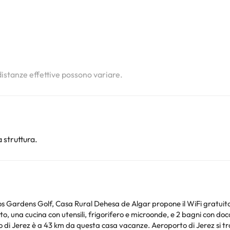
i
i
i
 distanze effettive possono variare.
 struttura.
lf, Casa Rural Dehesa de Algar propone il WiFi gratuito e una terrazza. Questa casa
o, una cucina con utensili, frigorifero e microonde, e 2 bagni con d
i e lenzuola tra i servizi disponibili. Circuito di Jerez è a 43 km da questa casa vacanze. Aeroporto d