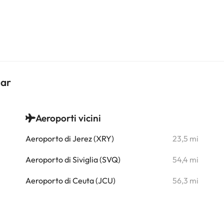
gar
Aeroporti vicini
i
Aeroporto di Jerez (XRY)
23,5 mi
i
Aeroporto di Siviglia (SVQ)
54,4 mi
i
Aeroporto di Ceuta (JCU)
56,3 mi
i
i