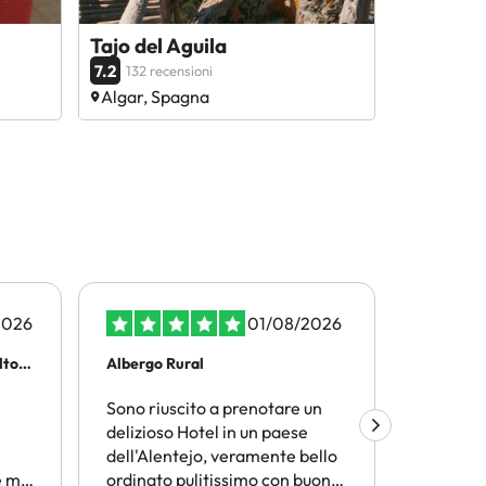
Tajo del Aguila
7.2
132 recensioni
Algar, Spagna
2026
01/08/2026
olto…
Albergo Rural
Viaggiar
Sono riuscito a prenotare un
Amimir.
delizioso Hotel in un paese
trovare l
dell'Alentejo, veramente bello
termini d
 mi
ordinato pulitissimo con buona
conveni