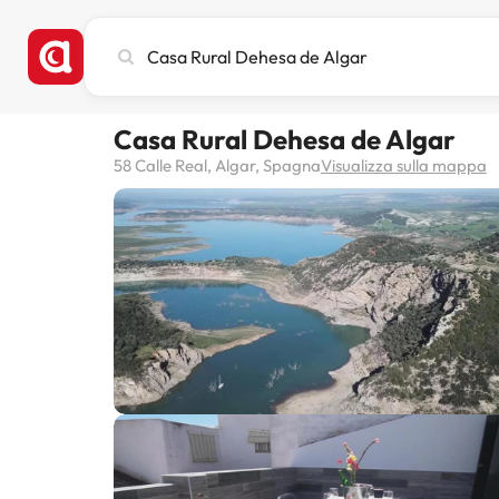
Cerca
città,
hotel
o
Casa Rural Dehesa de Algar
destinazione
58 Calle Real, Algar, Spagna
Visualizza sulla mappa