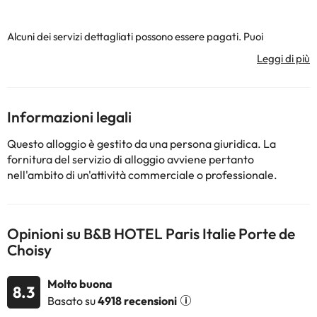
Alcuni dei servizi dettagliati possono essere pagati. Puoi
controllare le loro tariffe direttamente presso lo stabilimento. La
struttura ricettiva può modificare il modo in cui offre il proprio
servizio di ristorazione in base alle esigenze. Queste informazioni
sono soggette a modifiche da parte della struttura ricettiva.
Informazioni legali
Alcuni dei servizi indicati potrebbero essere a pagamento. Puoi
Questo alloggio è gestito da una persona giuridica. La
consultare le relative tariffe direttamente presso la struttura.
fornitura del servizio di alloggio avviene pertanto
Tutte le informazioni presenti in questa pagina sono soggette a
nell'ambito di un'attività commerciale o professionale.
modifiche da parte della struttura. Se hai dubbi, contattaci.
Opinioni su B&B HOTEL Paris Italie Porte de
Choisy
Molto buona
8.3
Basato su
4918 recensioni