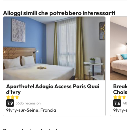
Alloggi simili che potrebbero interessarti
Aparthotel Adagio Access Paris Quai
Break 
d'Ivry
Choisy
7.9
7.6
3685 recensioni
4833
Ivry-sur-Seine, Francia
Ivry-s