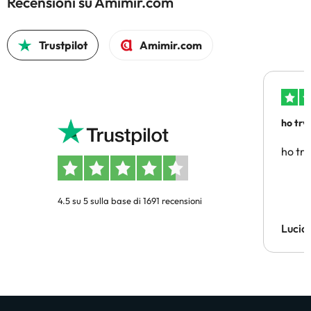
Recensioni su Amimir.com
Trustpilot
Amimir.com
ho trv
affidab
ho tro
4.5 su 5 sulla base di 1691 recensioni
Lucia