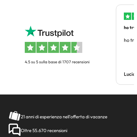
ho trv
affidab
ho tro
4.5 su 5 sulla base di 1707 recensioni
Lucia
21 anni di esperienza nell'offerta di vacanze
Oltre 55.670 recensioni