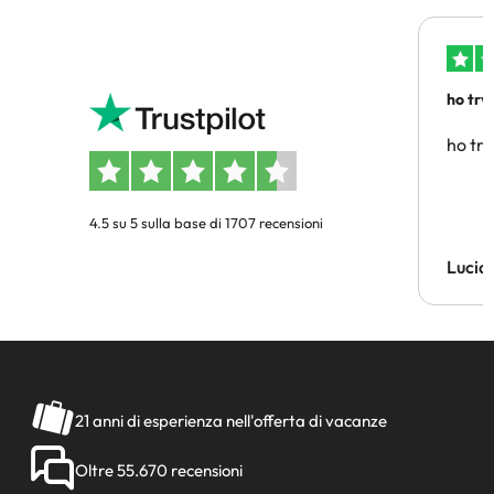
ho trv
affidab
ho tro
4.5 su 5 sulla base di 1707 recensioni
Lucia
21 anni di esperienza nell'offerta di vacanze
Oltre 55.670 recensioni