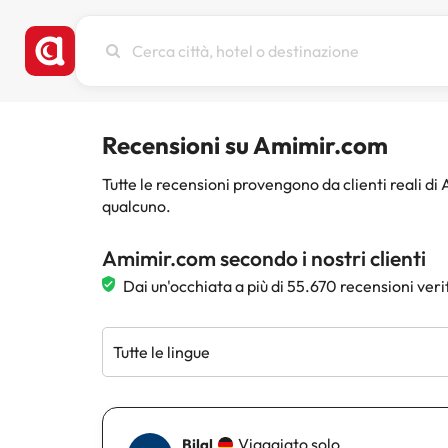
Cerca
città,
hotel
o
destinazione
Recensioni su Amimir.com
Tutte le recensioni provengono da clienti reali d
qualcuno.
Amimir.com secondo i nostri clienti
Dai un'occhiata a più di 55.670 recensioni veri