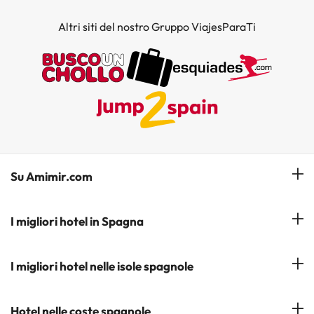
Altri siti del nostro Gruppo ViajesParaTi
Su Amimir.com
Il Nostro Team
I migliori hotel in Spagna
La mia prenotazione
Hotel a Salou
I migliori hotel nelle isole spagnole
Iscrivetevi alla nostra newsletter
Hotel a Benidorm
Opinioni
Hotel a Tenerife
Hotel nelle coste spagnole