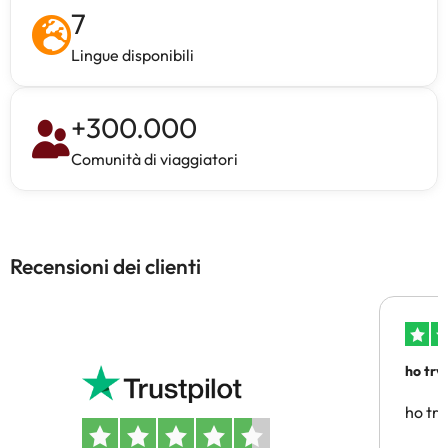
7
Lingue disponibili
+
300.000
Comunità di viaggiatori
Recensioni dei clienti
ho trv
affidab
ho tro