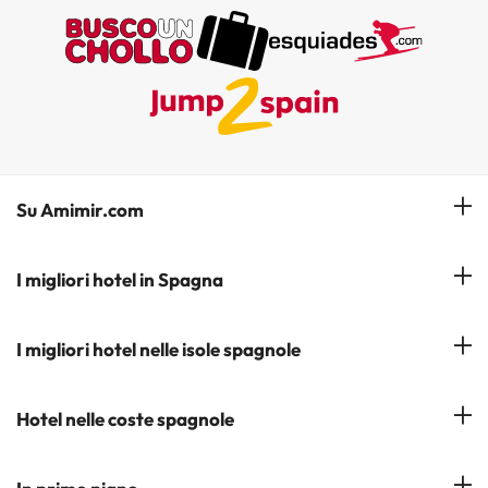
Su Amimir.com
Il Nostro Team
I migliori hotel in Spagna
La mia prenotazione
Hotel a Salou
I migliori hotel nelle isole spagnole
Iscrivetevi alla nostra newsletter
Hotel a Benidorm
Opinioni
Hotel a Tenerife
Hotel nelle coste spagnole
Hotel a Cádiz
Hotel a Ibiza
Hotel a Torremolinos
Costa del Sol