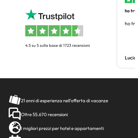
ho trv
affidab
ho tro
4.5 su 5 sulla base di 1723 recensioni
Lucia
21 anni di esperienza nell'offerta di vacanze
Oltre 55.670 recensioni
I migliori prezzi per hotel e appartamenti