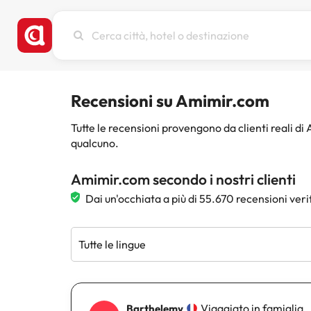
Cerca
città,
hotel
o
destinazione
Recensioni su Amimir.com
Tutte le recensioni provengono da clienti reali d
qualcuno.
Amimir.com secondo i nostri clienti
Dai un'occhiata a più di 55.670 recensioni veri