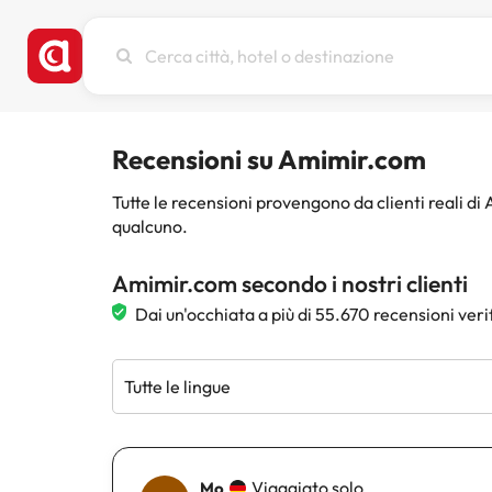
Cerca
città,
hotel
o
destinazione
Recensioni su Amimir.com
Tutte le recensioni provengono da clienti reali d
qualcuno.
Amimir.com secondo i nostri clienti
Dai un'occhiata a più di 55.670 recensioni veri