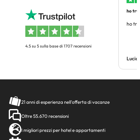
ho trv
affidab
ho tro
4.5 su 5 sulla base di 1707 recensioni
Lucia
21 anni di esperienza nell'offerta di vacanze
Oltre 55.670 recensioni
I migliori prezzi per hotel e appartamenti