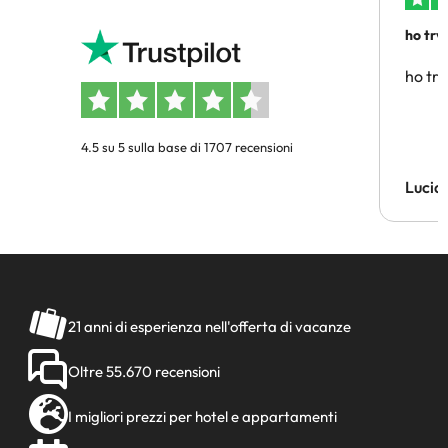
ho trv
affidab
ho tro
4.5 su 5 sulla base di 1707 recensioni
Lucia
21 anni di esperienza nell'offerta di vacanze
Oltre 55.670 recensioni
I migliori prezzi per hotel e appartamenti