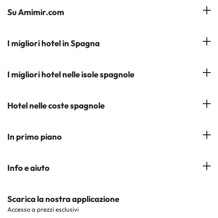
Su Amimir.com
Il Nostro Team
I migliori hotel in Spagna
La mia prenotazione
Hotel a Salou
I migliori hotel nelle isole spagnole
Iscrivetevi alla nostra newsletter
Hotel a Benidorm
Opinioni
Hotel a Tenerife
Hotel nelle coste spagnole
Hotel a Cádiz
Hotel a Ibiza
Hotel a Torremolinos
Costa del Sol
In primo piano
Hotel a Maiorca
Costa Blanca
Hotel a Minorca
Hotel nelle città più popolari
Info e aiuto
Costa Brava
Hotel nei luoghi di interesse
Costa Dorada
Contattaci
Scarica la nostra applicazione
Hotel nelle regioni più popolari
Accesso a prezzi esclusivi
Costa de la Luz
Sito corporate