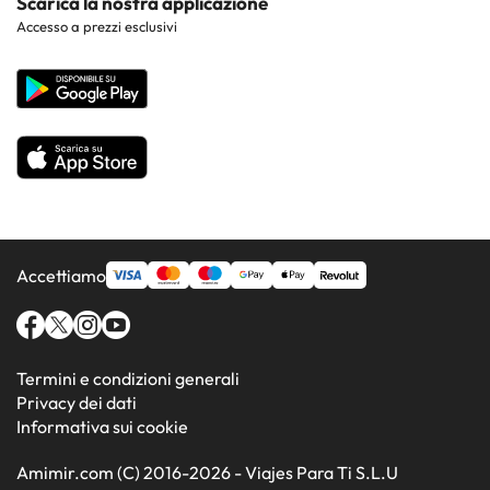
Scarica la nostra applicazione
Hotel nelle regioni più popolari
Accesso a prezzi esclusivi
Costa de la Luz
Sito corporate
Hotel in Paesi popolari
Tutti gli hotel
Accettiamo
Termini e condizioni generali
Privacy dei dati
Informativa sui cookie
Amimir.com (C) 2016-2026 - Viajes Para Ti S.L.U