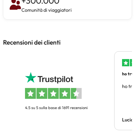
+
300.000
Comunità di viaggiatori
Recensioni dei clienti
ho trv
affidab
ho tro
4.5 su 5 sulla base di 1691 recensioni
Lucia