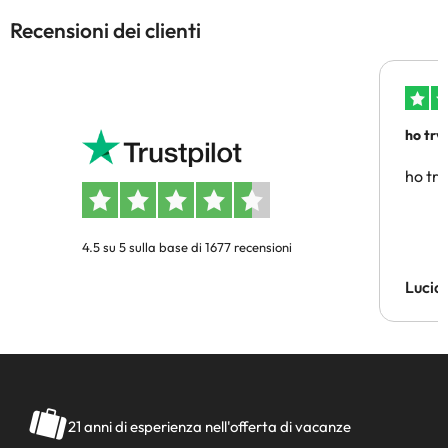
Recensioni dei clienti
ho trv
affidab
ho tro
4.5 su 5 sulla base di 1677 recensioni
Lucia
21 anni di esperienza nell'offerta di vacanze