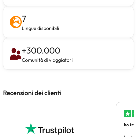
7
Lingue disponibili
+
300.000
Comunità di viaggiatori
Recensioni dei clienti
ho trv
affidab