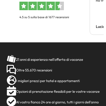
ho tro
4.5 su 5 sulla base di 1677 recensioni
Lucia
21 anni di esperienza nell'offerta di vacanze
Oltre 55.670 recensioni
I migliori prezzi per hotel e appartamenti
Opzioni di prenotazione flessibili per le vostre vacanze
Al vostro fianco 24 ore al giorno, tutti i giorni dell'anno