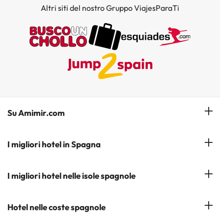
Altri siti del nostro Gruppo ViajesParaTi
Su Amimir.com
Il Nostro Team
I migliori hotel in Spagna
La mia prenotazione
Hotel a Salou
I migliori hotel nelle isole spagnole
Iscrivetevi alla nostra newsletter
Hotel a Benidorm
Opinioni
Hotel a Tenerife
Hotel nelle coste spagnole
Hotel a Cádiz