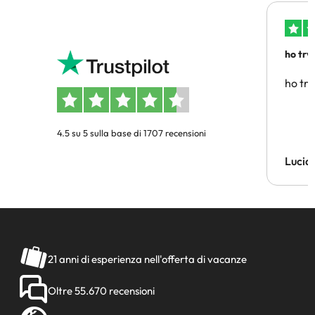
ho trv
affidab
ho tro
4.5 su 5 sulla base di 1707 recensioni
Lucia
21 anni di esperienza nell'offerta di vacanze
Oltre 55.670 recensioni