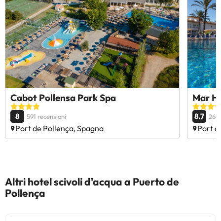
Cabot Pollensa Park Spa
Mar Ho
8
8.7
591 recensioni
264 
Port de Pollença, Spagna
Port d
Altri hotel scivoli d'acqua a Puerto de
Pollença