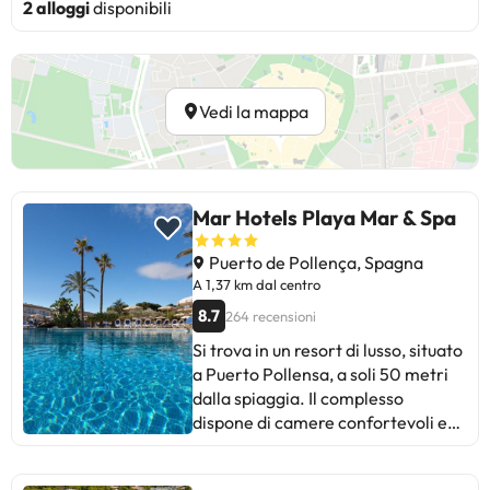
2 alloggi
disponibili
Vedi la mappa
Mar Hotels Playa Mar & Spa
Puerto de Pollença, Spagna
A 1,37 km dal centro
8.7
264 recensioni
Si trova in un resort di lusso, situato
a Puerto Pollensa, a soli 50 metri
dalla spiaggia. Il complesso
dispone di camere confortevoli e
piacevoli, bar e ristorante, TV e
sala video, piscina all'aperto