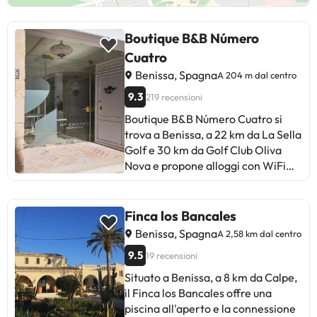
Boutique B&B Número
Cuatro
Benissa, Spagna
A 204 m dal centro
9.3
219 recensioni
Boutique B&B Número Cuatro si
trova a Benissa, a 22 km da La Sella
Golf e 30 km da Golf Club Oliva
Nova e propone alloggi con WiFi
gratuito e area salotto. Ogni
alloggio offre un bagno privato con
doccia, l’aria condizionata, una TV
Finca los Bancales
a schermo piatto e un frigorifero.
Benissa, Spagna
A 2,58 km dal centro
Presso la struttura potrete gustare
9.5
19 recensioni
una colazione a buffet,
continentale o vegetariana. Parco
Situato a Benissa, a 8 km da Calpe,
Terra Natura è a 35 km da questo
il Finca los Bancales offre una
bed and breakfast, mentre Parco
piscina all'aperto e la connessione