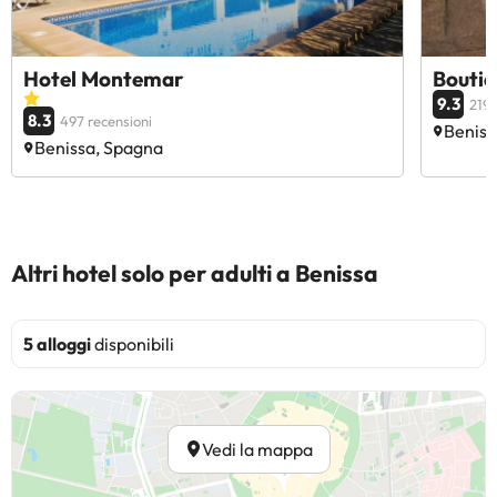
Hotel Montemar
Bouti
9.3
219 
8.3
497 recensioni
Beniss
Benissa, Spagna
Altri hotel solo per adulti a Benissa
5 alloggi
disponibili
Vedi la mappa